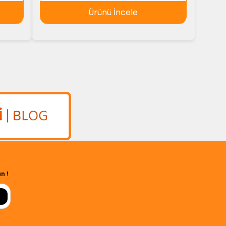
Ürünü İncele
n !