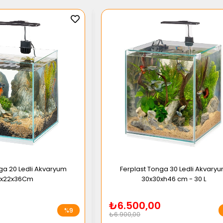
ga 20 Ledli Akvaryum
Ferplast Tonga 30 Ledli Akvary
2x22x36Cm
30x30xh46 cm - 30 L
₺6.500,00
%9
₺6.900,00