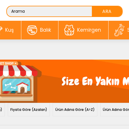
Kuş
Balık
Kemirgen
n)
Fiyata Göre (Azalan)
Ürün Adına Göre (A>Z)
Ürün Adına Gö