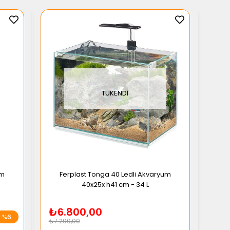
TÜKENDI
um
Ferplast Tonga 40 Ledli Akvaryum
40x25x h41 cm - 34 L
₺6.800,00
%6
₺7.200,00