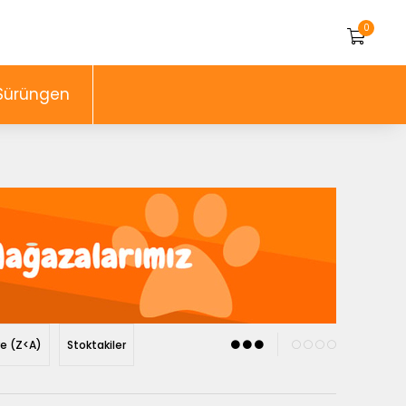
0
Sürüngen
re (Z<A)
Stoktakiler