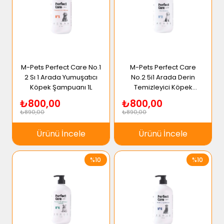
M-Pets Perfect Care No.1
M-Pets Perfect Care
2 Sı 1 Arada Yumuşatıcı
No.2 5i1 Arada Derin
Köpek Şampuanı 1L
Temizleyici Köpek
Şampuanı 1L
₺800,00
₺800,00
₺890,00
₺890,00
Ürünü İncele
Ürünü İncele
%10
%10