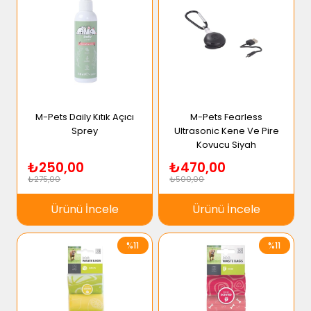
M-Pets Daily Kıtık Açıcı
M-Pets Fearless
Sprey
Ultrasonic Kene Ve Pire
Kovucu Siyah
₺250,00
₺470,00
₺275,00
₺500,00
Ürünü İncele
Ürünü İncele
%11
%11