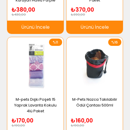
Kuruyan Havlu Purple
Paket
₺380,00
₺370,00
₺430,00
₺390,00
Ürünü İncele
Ürünü İncele
%11
%16
M-pets Dışkı Poşeti 15
M-Pets Nazca Takılabilir
Yaprak Lavanta Kokulu
Ödül Çantası 500ml
4lü Paket
₺170,00
₺160,00
₺190,00
₺190,00