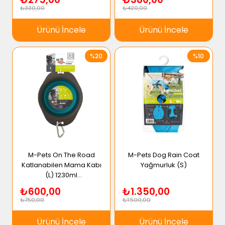
₺330,00
₺420,00
Ürünü İncele
Ürünü İncele
%20
%10
M-Pets On The Road
M-Pets Dog Rain Coat
Katlanabilen Mama Kabı
Yağmurluk (S)
(L) 1230ml
Turkuaz/Kahverengi
₺600,00
₺1.350,00
₺750,00
₺1.500,00
Ürünü İncele
Ürünü İncele