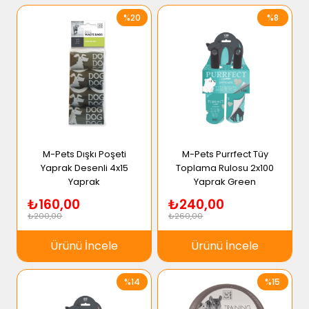
%20
%8
M-Pets Dışkı Poşeti
M-Pets Purrfect Tüy
Yaprak Desenli 4x15
Toplama Rulosu 2x100
Yaprak
Yaprak Green
₺160,00
₺240,00
₺200,00
₺260,00
Ürünü İncele
Ürünü İncele
%14
%15