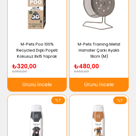
M-Pets Poo 100%
M-Pets Traınıng Metal
Recycled Dışkı Poşeti
Hamster Çarkı Ayaklı
Kokusuz 8x15 Yaprak
18cm (M)
₺320,00
₺480,00
₺350,00
₺550,00
Ürünü İncele
Ürünü İncele
%7
%7