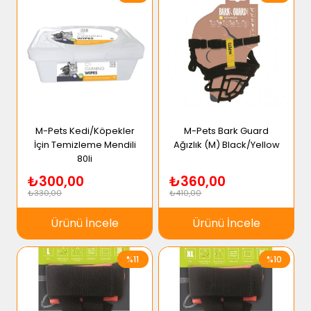
M-Pets Kedi/Köpekler
M-Pets Bark Guard
İçin Temizleme Mendili
Ağızlık (M) Black/Yellow
80li
₺300,00
₺360,00
₺330,00
₺410,00
Ürünü İncele
Ürünü İncele
%11
%10