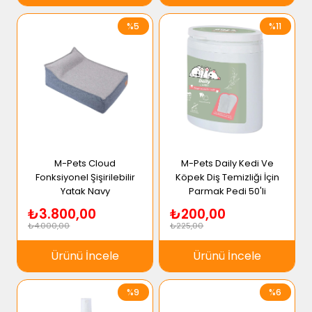
%5
%11
M-Pets Cloud
M-Pets Daily Kedi Ve
Fonksiyonel Şişirilebilir
Köpek Diş Temizliği İçin
Yatak Navy
Parmak Pedi 50'li
₺3.800,00
₺200,00
₺4.000,00
₺225,00
Ürünü İncele
Ürünü İncele
%9
%6