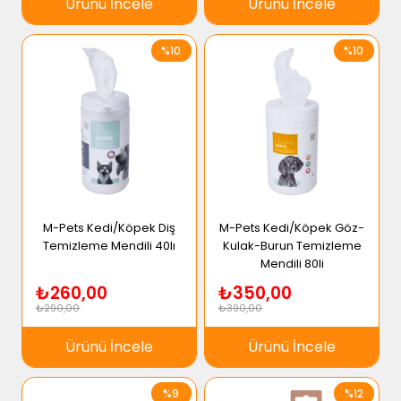
Ürünü İncele
Ürünü İncele
%10
%10
M-Pets Kedi/Köpek Diş
M-Pets Kedi/Köpek Göz-
Temizleme Mendili 40lı
Kulak-Burun Temizleme
Mendili 80li
₺260,00
₺350,00
₺290,00
₺390,00
Ürünü İncele
Ürünü İncele
%9
%12