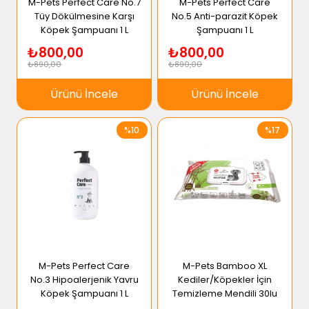
M-Pets Perfect Care No.7
M-Pets Perfect Care
Tüy Dökülmesine Karşı
No.5 Anti-parazit Köpek
Köpek Şampuanı 1 L
Şampuanı 1 L
₺800,00
₺800,00
₺890,00
₺890,00
Ürünü İncele
Ürünü İncele
%10
%17
M-Pets Perfect Care
M-Pets Bamboo XL
No.3 Hipoalerjenik Yavru
Kediler/Köpekler İçin
Köpek Şampuanı 1 L
Temizleme Mendili 30lu