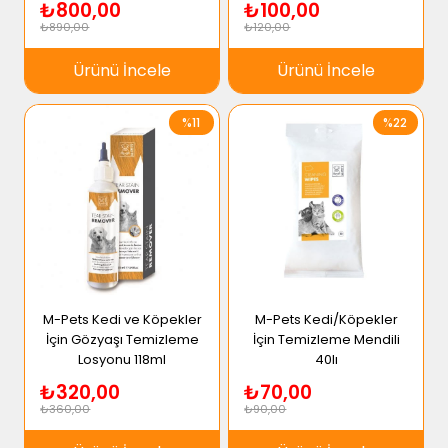
₺800,00
₺100,00
₺890,00
₺120,00
Ürünü İncele
Ürünü İncele
%11
%22
M-Pets Kedi ve Köpekler
M-Pets Kedi/Köpekler
İçin Gözyaşı Temizleme
İçin Temizleme Mendili
Losyonu 118ml
40lı
₺320,00
₺70,00
₺360,00
₺90,00