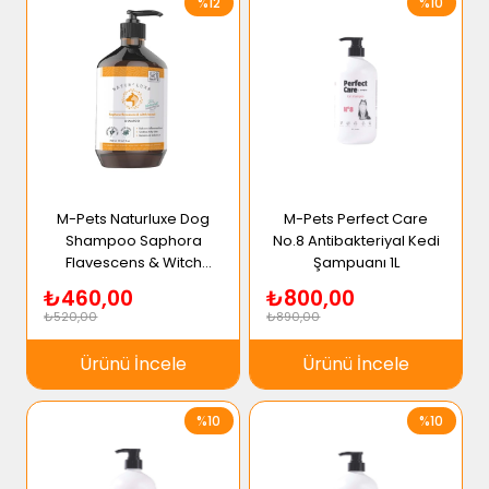
%12
%10
M-Pets Naturluxe Dog
M-Pets Perfect Care
Shampoo Saphora
No.8 Antibakteriyal Kedi
Flavescens & Witch
Şampuanı 1L
Hazel 500ml
₺460,00
₺800,00
₺520,00
₺890,00
Ürünü İncele
Ürünü İncele
%10
%10