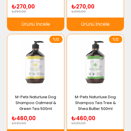
₺270,00
₺270,00
₺290,00
₺290,00
Ürünü İncele
Ürünü İncele
%12
%12
M-Pets Naturluxe Dog
M-Pets Naturluxe Dog
Shampoo Oatmeal &
Shampoo Tea Tree &
Green Tea 500ml
Shea Butter 500ml
₺460,00
₺460,00
₺520,00
₺520,00