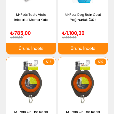
M-Pets Tasty Viola
M-Pets Dog Rain Coat
İnteraktif Mama Kabı
Yağmurluk (XS)
₺785,00
₺1.100,00
₺990,00
₺1.300,00
Ürünü İncele
Ürünü İncele
%17
%10
M-Pets On The Road
M-Pets On The Road