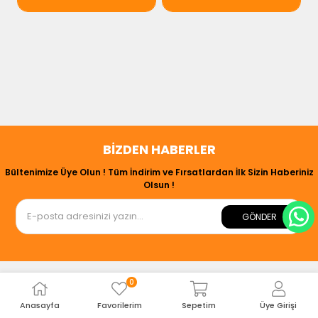
BIZDEN HABERLER
Bültenimize Üye Olun ! Tüm İndirim ve Fırsatlardan İlk Sizin Haberiniz
Olsun !
GÖNDER
0
Kurumsal
Anasayfa
Favorilerim
Sepetim
Üye Girişi