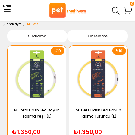
0
MENU
Anasayfa
M-Pets
Sıralama
Filtreleme
%10
%10
M-Pets Flash Led Boyun
M-Pets Flash Led Boyun
Tasma Yeşil (L)
Tasma Turuncu (L)
₺1.350,00
₺1.350,00