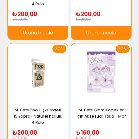
4 Rulo
₺200,00
₺200,00
₺230,00
₺230,00
Ürünü İncele
Ürünü İncele
%13
%16
M-Pets Poo Dışkı Poşeti
M-Pets Glam Köpekler
15 Yaprak Naturel Kokulu
İçin Aksesuar Toka - Mor
4 Rulo
₺200,00
₺160,00
₺230,00
₺190,00