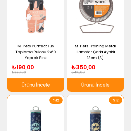
M-Pets Purrfect Tüy
M-Pets Traınıng Metal
Toplama Rulosu 2x60
Hamster Çarkı Ayaklı
Yaprak Pink
13cm (S)
₺190,00
₺350,00
₺220,00
₺410,00
Ürünü İncele
Ürünü İncele
%12
%12