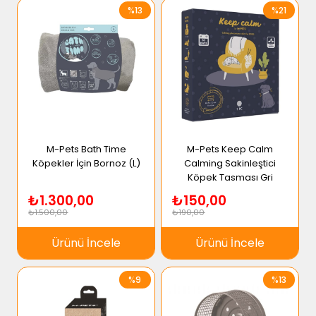
%13
%21
M-Pets Bath Time
M-Pets Keep Calm
Köpekler İçin Bornoz (L)
Calming Sakinleştici
Köpek Tasması Gri
₺1.300,00
₺150,00
₺1.500,00
₺190,00
Ürünü İncele
Ürünü İncele
%9
%13