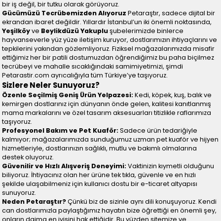
bir iş değil, bir tutku olarak görüyoruz.
Gücümüzü Tecrübemizden Alıyoruz
Petaraştır, sadece dijital bir
ekrandan ibaret değildir. Yıllardır İstanbul’un iki önemli noktasında,
Yeşilköy
ve
Beylikdüzü Yakuplu
şubelerimizde binlerce
hayvanseverle yüz yüze iletişim kuruyor, dostlarımızın ihtiyaçlarını ve
tepkilerini yakından gözlemliyoruz. Fiziksel mağazalarımızda misafir
ettiğimiz her bir patili dostumuzdan öğrendiğimiz bu paha biçilmez
tecrübeyi ve mahalle sıcaklığındaki samimiyetimizi, şimdi
Petarastir.com ayrıcalığıyla tüm Türkiye’ye taşıyoruz.
Sizlere Neler Sunuyoruz?
Özenle Seçilmiş Geniş Ürün Yelpazesi:
Kedi, köpek, kuş, balık ve
kemirgen dostlarınız için dünyanın önde gelen, kalitesi kanıtlanmış
mama markalarını ve özel tasarım aksesuarları titizlikle raflarımıza
taşıyoruz.
Profesyonel Bakım ve Pet Kuaför:
Sadece ürün tedariğiyle
kalmıyor; mağazalarımızda sunduğumuz uzman pet kuaför ve hijyen
hizmetleriyle, dostlarınızın sağlıklı, mutlu ve bakımlı olmalarına
destek oluyoruz.
Güvenilir ve Hızlı Alışveriş Deneyimi:
Vaktinizin kıymetli olduğunu
biliyoruz. İhtiyacınız olan her ürüne tek tıkla, güvenle ve en hızlı
şekilde ulaşabilmeniz için kullanıcı dostu bir e-ticaret altyapısı
sunuyoruz.
Neden Petaraştır?
Çünkü biz de sizinle aynı dili konuşuyoruz. Kendi
can dostlarımızla paylaştığımız hayatın bize öğrettiği en önemli şey,
onların daima en iyisini hak ettiğidir. Bu yüzden sitemize ve