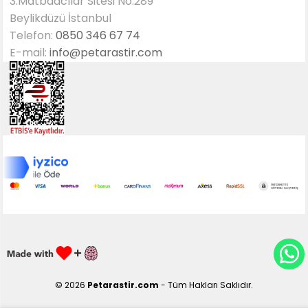
3.Matbaacılar Sitesi No:289
Beylikdüzü İstanbul
Telefon:
0850 346 67 74
E-mail:
info@petarastir.com
© 2026
Petarastir.com
- Tüm Hakları Saklıdır.