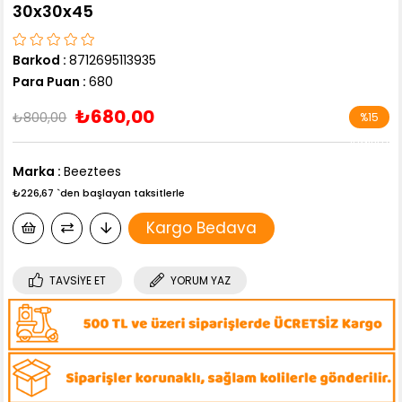
30x30x45
Barkod
:
8712695113935
Para Puan
:
680
₺680,00
₺800,00
%
15
İndirim
Marka
:
Beeztees
₺226,67
`den başlayan taksitlerle
Kargo Bedava
TAVSIYE ET
YORUM YAZ