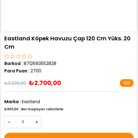
Eastland Köpek Havuzu Çap 120 Cm Yüks. 20
Cm
Barkod
:
8712693552828
Para Puan
:
2700
₺2.700,00
₺3.200,00
%
16
İndirim
Marka
:
Eastland
₺900,00
`den başlayan taksitlerle