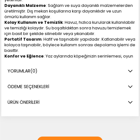
Dayanıklı Malzeme
: Sağlam ve suya dayanıklı malzemelerden
üretilmiştir. Dış mekan koşullarına karşı dayanıklıdır ve uzun
ömürlü kullanım sağlar.
Kolay Kullanım ve Temizlik
: Havuz, hızlıca kurularak kullanılabilir
ve temizliği kolaydır. Su boşaltıldıktan sonra havuzu temizlemek
için basit bir şekilde silinebilir veya yıkanabilir.
Portatif Tasarım
: Hafif ve taşınabilir yapıdadır. Katlanabilir veya
kolayca taşınabilir, böylece kullanım sonrası depolama işlemi de
basittir.
Konfor ve Eğlence
: Yaz aylarında köpeğinizin serinlemesi, oyun
oynaması ve yüzmesi için ideal bir seçenektir. Büyük boyutu,
birden fazla köpeğin aynı anda kullanılabilmesini sağlar.
YORUMLAR
(0)
Eastland Köpek Havuzu, köpeğinizin serinlemesi ve eğlenmesi
için geniş ve konforlu bir alan sunarak, sıcak havalarda rahatlık
ve keyif sağlar.
ÖDEME SEÇENEKLERI
ÜRÜN ÖNERILERI