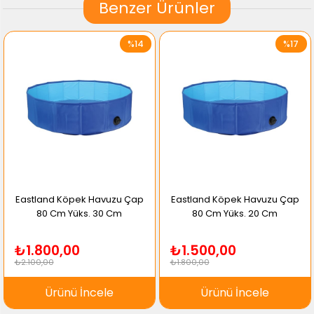
Benzer Ürünler
%14
%17
astland Köpek Havuzu Çap
Eastland Köpek Havuzu Çap
E
80 Cm Yüks. 30 Cm
80 Cm Yüks. 20 Cm
₺1.800,00
₺1.500,00
₺
2.100,00
₺1.800,00
₺2
Ürünü İncele
Ürünü İncele