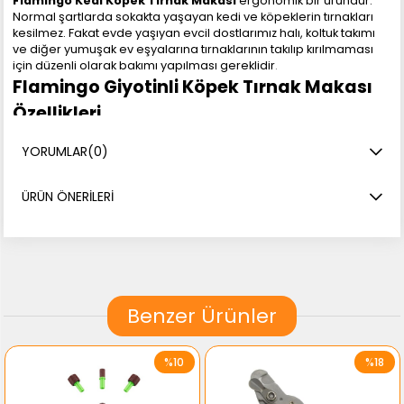
Flamingo Kedi Köpek Tırnak Makası
ergonomik bir üründür.
Normal şartlarda sokakta yaşayan kedi ve köpeklerin tırnakları
kesilmez. Fakat evde yaşıyan evcil dostlarımız halı, koltuk takımı
ve diğer yumuşak ev eşyalarına tırnaklarının takılıp kırılmaması
için düzenli olarak bakımı yapılması gereklidir
.
Flamingo Giyotinli Köpek Tırnak Makası
Özellikleri
Kauçuk tutma sapı pratik bir kullanım sağlar.
Kedi ve köpekler için uygundur.
YORUMLAR
(0)
ÜRÜN ÖNERILERI
Benzer Ürünler
%10
%18