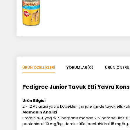
ÜRÜN ÖZELLIKLERI
YORUMLAR
(0)
ÜRÜN ÖNERIL
Pedigree Junior Tavuk Etli Yavru Ko
Ürün Bilgisi
2 - 12 Ay arası yavru köpekler için jöle içinde tavuk etli,
Mamanın Analizi
Protein % 9, yağ % 7, inorganik madde 2,5, ham selüloz % 0
pentehidrat 10 mg/kg, demir sülfat pentahidrat 15 mg/kg