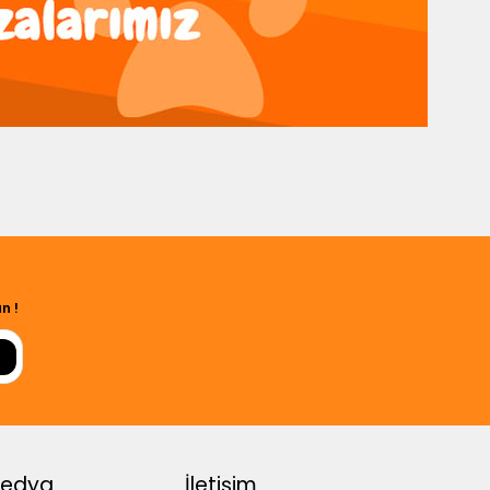
n !
Medya
İletişim