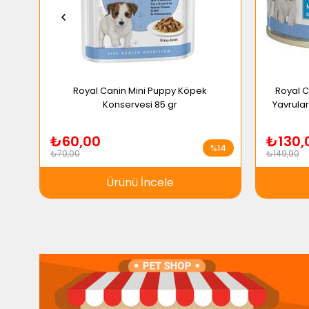
Royal Canin Mini Puppy Köpek
Royal C
Konservesi 85 gr
Yavrular
₺60,00
₺130,
%14
₺70,00
₺149,90
Ürünü İncele