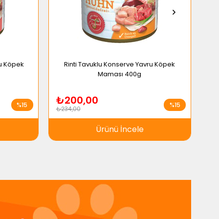
ru Köpek
Rinti Tavuklu Konserve Yavru Köpek
R
Maması 400g
₺200,00
₺
%15
%15
₺234,00
₺2
Ürünü İncele