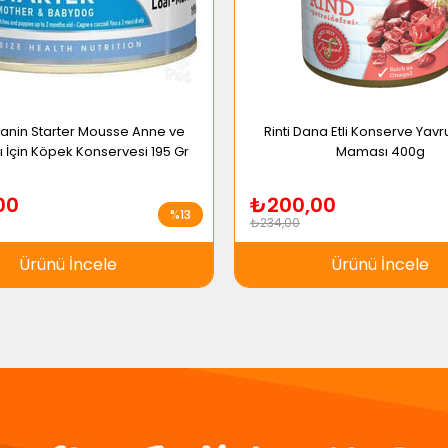
anin Starter Mousse Anne ve
Rinti Dana Etli Konserve Yav
ı İçin Köpek Konservesi 195 Gr
Maması 400g
00
₺200,00
%13
₺234,00
Ürünü İncele
Ürünü İncele