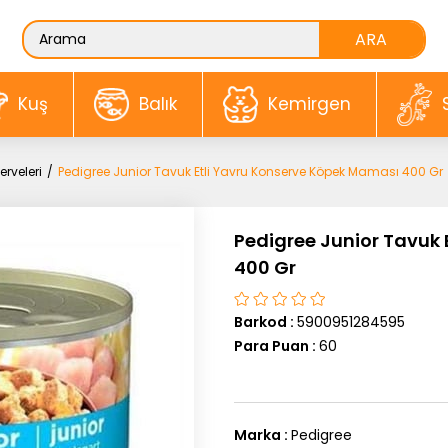
Kuş
Balık
Kemirgen
rveleri
Pedigree Junior Tavuk Etli Yavru Konserve Köpek Maması 400 Gr
Pedigree Junior Tavuk
400 Gr
Barkod
:
5900951284595
Para Puan
:
60
Marka
:
Pedigree