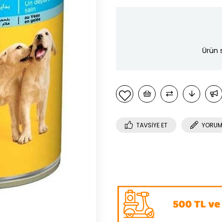
Ürün 
TAVSIYE ET
YORUM