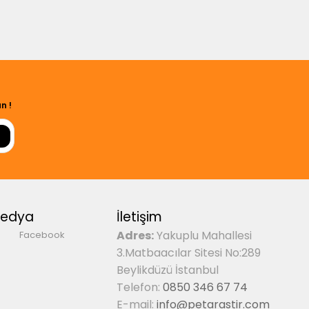
n !
Medya
İletişim
Adres:
Yakuplu Mahallesi
Facebook
3.Matbaacılar Sitesi No:289
Beylikdüzü İstanbul
Telefon:
0850 346 67 74
E-mail:
info@petarastir.com