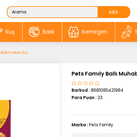
Kuş
Balık
Kemirgen
bbet Krakeri 3Lü
Pets Famıly Ballı Muha
Barkod
:
8681085421984
Para Puan
:
23
Marka
:
Pets Family