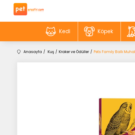
Kedi
Köpek
Anasayfa
Kuş
Kraker ve Ödüller
Pets Famıly Ballı Muha