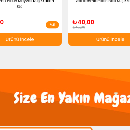
ix Platin Meyveli Kuş Krakeri
Gardenmix Platin Ballı Kuş Kr
3Lü
0
₺40,00
%11
₺45,00
Ürünü İncele
Ürünü İncele