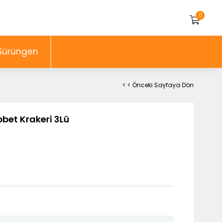
0
Sürüngen
< < Önceki Sayfaya Dön
bbet Krakeri 3Lü