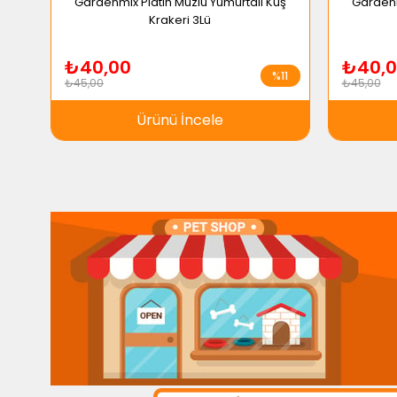
Gardenmix Platin Muzlu Yumurtalı Kuş
Gardenm
Krakeri 3Lü
₺40,00
₺40,0
%11
₺45,00
₺45,00
Ürünü İncele