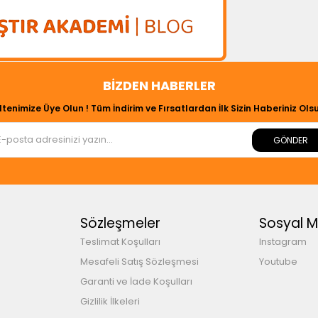
BIZDEN HABERLER
ltenimize Üye Olun ! Tüm İndirim ve Fırsatlardan İlk Sizin Haberiniz Olsu
GÖNDER
Sözleşmeler
Sosyal 
Teslimat Koşulları
Instagram
Mesafeli Satış Sözleşmesi
Youtube
Garanti ve İade Koşulları
Gizlilik İlkeleri