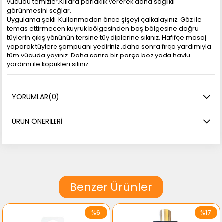
vücudu temizler.Kıllara parlaklık vererek daha sağlıklı
görünmesini sağlar.
Uygulama şekli: Kullanmadan önce şişeyi çalkalayınız. Göz ile
temas ettirmeden kuyruk bölgesinden baş bölgesine doğru
tüylerin çıkış yönünün tersine tüy diplerine sıkınız. Hafifçe masaj
yaparak tüylere şampuanı yediriniz ,daha sonra fırça yardımıyla
tüm vücuda yayınız. Daha sonra bir parça bez yada havlu
yardımı ile köpükleri siliniz.
YORUMLAR
(0)
ÜRÜN ÖNERILERI
Benzer Ürünler
%6
%17