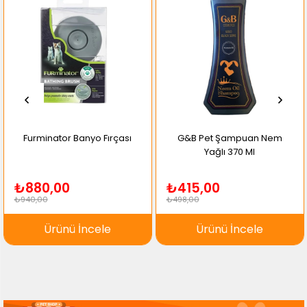
Furminator Banyo Fırçası
G&B Pet Şampuan Nem
Yağlı 370 Ml
₺880,00
₺415,00
₺940,00
₺498,00
Ürünü İncele
Ürünü İncele