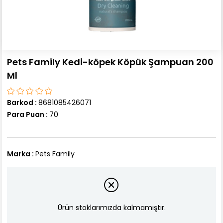
Pets Family Kedi-köpek Köpük Şampuan 200
Ml
Barkod
:
8681085426071
Para Puan
:
70
Marka
:
Pets Family
Ürün stoklarımızda kalmamıştır.