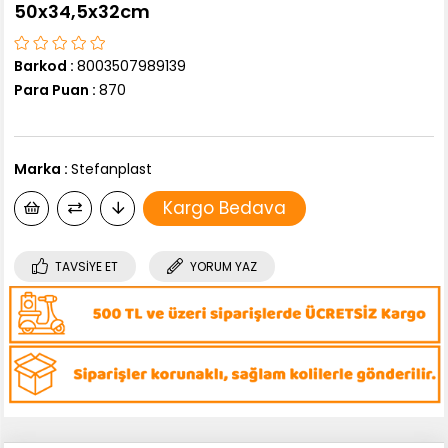
50x34,5x32cm
Barkod
:
8003507989139
Para Puan
:
870
Marka
:
Stefanplast
Kargo Bedava
TAVSIYE ET
YORUM YAZ