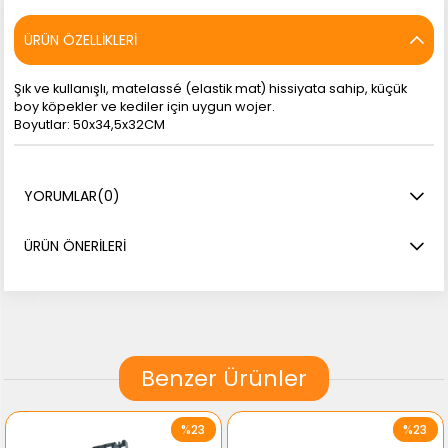
ÜRÜN ÖZELLIKLERI
Şık ve kullanışlı, matelassé (elastik mat) hissiyata sahip, küçük
boy köpekler ve kediler için uygun wojer.
Boyutlar: 50x34,5x32CM
YORUMLAR
(0)
ÜRÜN ÖNERILERI
Benzer Ürünler
%23
%23