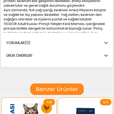
protein, kedinizin kas gelişimini destekler, enerji seviyelerini
yüksek tutar ve genel sağlık durumunu güçlendirir.
Aynı zamanda, %14 yağ içeriği, kedinizin enerji ihtiyacını karşılar
ve sağlıklı bir tüy yapısını destekler. Yağ asitleri, kedinizin deri
sağlığını artırabilir ve tüylerini parlak ve sağlıklı tutabilir.
TEODOR Adult Kuzulu-Pirinçli Yetişkin Kedi Maması, içeriğindeki
pirinçle birlikte dengeli bir karbonhidrat kaynağı sunar. Pirinç,
kedinizin sindirim sistemini destekler ve enerji sağlar. Aynı
zamanda, formüldeki diğer besin maddeleri, kedinizin genel
sağlığını desteklemeye yöneliktir.
YORUMLAR
(0)
Bu mama, yüksek kaliteli malzemelerle üretilmiş olup, kedinizin
günlük beslenme ihtiyaçlarını karşılamak üzere dengelenmiştir.
ÜRÜN ÖNERILERI
Ancak, her kedinin bireysel ihtiyaçları farklıdır, bu nedenle
veterinerinizin önerilerini dikkate almanız önemlidir. TEODOR
Adult Kuzulu-Pirinçli Yetişkin Kedi Maması, sağlıklı ve mutlu bir
yetişkin kedinizin ihtiyaçlarını karşılamak için güvenilir bir
seçenektir.
Benzer Ürünler
ANALİZ DEĞERLERİ:
Nem:%8
Omega 3 mg/kg: 0.2
Ham Protein: %26
%18
%17
Omega 6 mg/kg: 4
Ham Yağ: %14