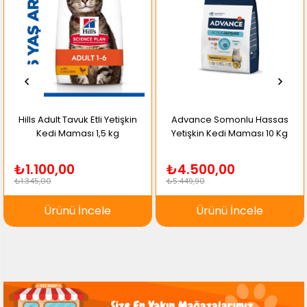
Vitamin A (E672): 12.500 IU/KG
Ham Selüloz: 6
Vitamin D (E671): 1.000 IU/KG
Ham Kül: %9
Vitamin C (E301): 120 mg/kg
Kalsiyum: 2
Vitamin E(3A700): 80 mg/kg
Fosfor: 1
Taurin: 1000 mg/kg
Sodyum: 0,5
Hills Adult Tavuk Etli Yetişkin
Advance Somonlu Hassas
Kedi Maması 1,5 kg
Yetişkin Kedi Maması 10 Kg
₺1.100,00
₺4.500,00
₺1.345,00
₺5.449,90
Ürünü İncele
Ürünü İncele