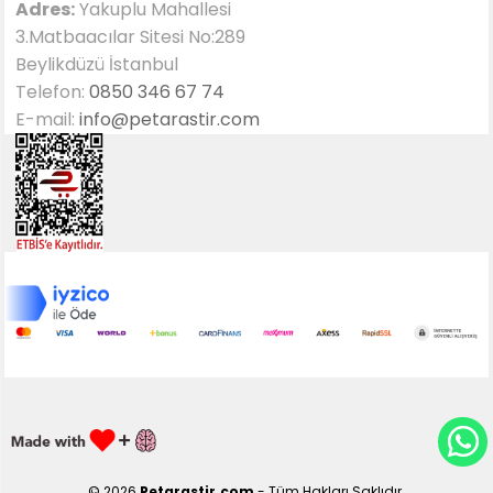
Adres:
Yakuplu Mahallesi
3.Matbaacılar Sitesi No:289
Beylikdüzü İstanbul
Telefon:
0850 346 67 74
E-mail:
info@petarastir.com
© 2026
Petarastir.com
- Tüm Hakları Saklıdır.