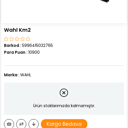
Wahl Km2
Barkod
:
5996415032765
Para Puan
:
10900
Marka
:
WAHL
Ürün stoklarımızda kalmamıştır.
Kargo Bedava