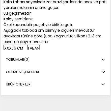
Kalın tabanı sayesinde zor arazi şartlarında tınak ve pati
yaralanmalarının önüne geçer.
Su geçirmezdir.
Kolay temizlenir.
Özel kapanabilir poşetiyle birlikte gelir.
Aşağıdaki tabloda cm birimiyle ölçüleri mevcuttur
ayakkabı türüne göre (Bot, Yağmurluk, Silikon) 2-3 cm
esneme payı mevcuttur.
XXXL
6 CM
TABAN
XXL
5,5 CM
TABAN
YORUMLAR
(0)
XL
5 CM
TABAN
L
4,5 CM
TABAN
ÖDEME SEÇENEKLERI
M
4 CM
TABAN
S
3,5 CM
TABAN
ÜRÜN ÖNERILERI
XS
3 CM
TABAN