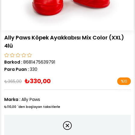
Ally Paws Köpek Ayakkabısı Mix Color (XXL)
4lü
Barkod
:
8681475639791
Para Puan
:
330
₺330,00
₺365,00
%
10
İndirim
Marka
:
Ally Paws
₺110,00
`den başlayan taksitlerle