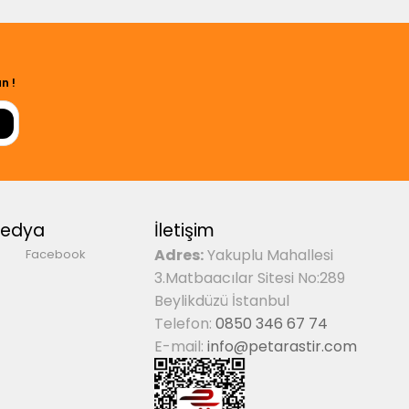
n !
Medya
İletişim
Adres:
Yakuplu Mahallesi
Facebook
3.Matbaacılar Sitesi No:289
Beylikdüzü İstanbul
Telefon:
0850 346 67 74
E-mail:
info@petarastir.com