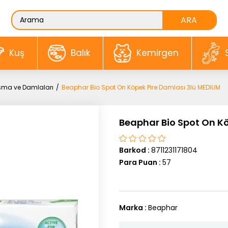
Kuş
Balık
Kemirgen
asma ve Damlaları
Beaphar Bio Spot On Köpek Pire Damlası 3lü MEDIUM
Beaphar Bio Spot On K
Barkod
:
8711231171804
Para Puan
:
57
Marka
:
Beaphar