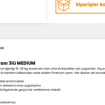
ERI
lası 3lü MEDIUM
t ağırlığı 15-30 kg arasında olan orta ırk köpekler için uygundur. Dış par
zantem bitkisinden elde edilen Piretrum içerir. Her ikisinin de böceklere
tekrarlanmalıdır.
 arkasına sıvıyı uygulayınız.
ölgesinde geçici bir renklenme olabilir.
ullanılmaz.