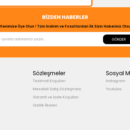
BIZDEN HABERLER
ltenimize Üye Olun ! Tüm İndirim ve Fırsatlardan İlk Sizin Haberiniz Olsu
GÖNDER
Sözleşmeler
Sosyal 
Teslimat Koşulları
Instagram
Mesafeli Satış Sözleşmesi
Youtube
Garanti ve İade Koşulları
Gizlilik İlkeleri