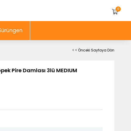
0
Sürüngen
< < Önceki Sayfaya Dön
öpek Pire Damlası 3lü MEDIUM