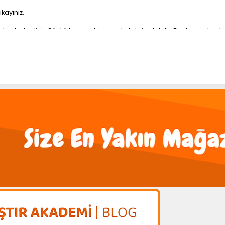
kayınız.
 kontrol ediniz.Çünkü hassas bir yapıda tahriş olabilir. Bu durumda al
hafaza etmeyiniz