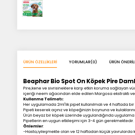
ÜRÜN ÖZELLIKLERI
YORUMLAR
(0)
ÜRÜN ÖNERIL
Beaphar Bio Spot On Köpek Pire Dam
Pire,kene ve sivrisineklere karşı etkin koruma sağlayan vücu
içeriği neem ağacından elde edilen Margosa ekstraktı ve Kri
Kullanma Talimatı:
Her uygulamada 2ml'lik pipet kullanılmalı ve 4 haftada bir 
Pipeti keserek açınız ve köpeğinizin boynuna ve kulaklarının
Ürün beyaz bir köpek üzerinde uygulandığında uygulama b
Pipetlerin en uygun etkileşimi için 3-4 gün gerekmektedir.
Önlemler
:
-Hasta,iyileşmekte olan ve 12 haftadan küçük yavrularda k