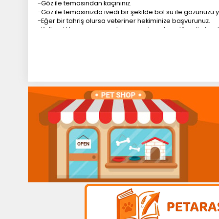
-Göz ile temasından kaçınınız.
-Göz ile temasınızda ivedi bir şekilde bol su ile gözünüzü yı
-Eğer bir tahriş olursa veteriner hekiminize başvurunuz.
-Kullandıktan sonra uygulama yapılan alanı düzenli olarak
-Kullandıktan sonra ellerinizi yıkayınız.
-Ürün yutulmaz 25 derecenin üzerindeki sıcaklıklarda mu