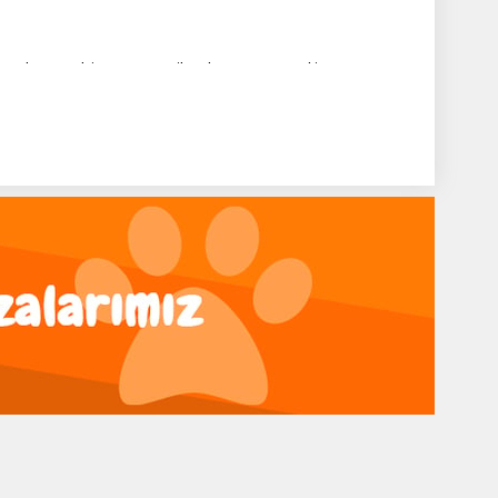
anın hassas bir şampuan ile yıkanması gerekir..