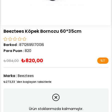
Beeztees Köpek Bornozu 60*35cm
Barkod
:
8712695170136
Para Puan
:
820
₺820,00
₺984,00
%
17
İndirim
Marka
:
Beeztees
₺273,33
`den başlayan taksitlerle
Ürün stoklarımızda kalmamıştır.