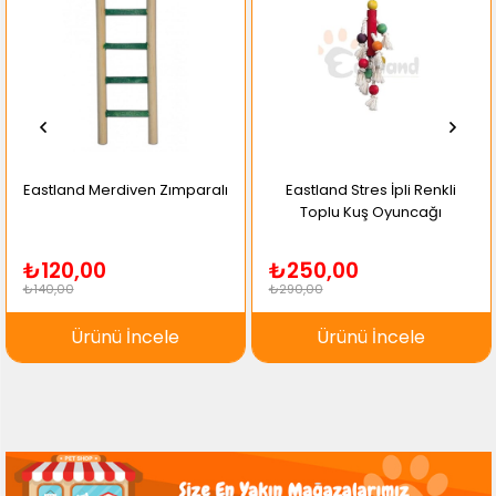
Eastland Merdiven Zımparalı
Eastland Stres İpli Renkli
Toplu Kuş Oyuncağı
₺120,00
₺250,00
₺140,00
₺290,00
Ürünü İncele
Ürünü İncele