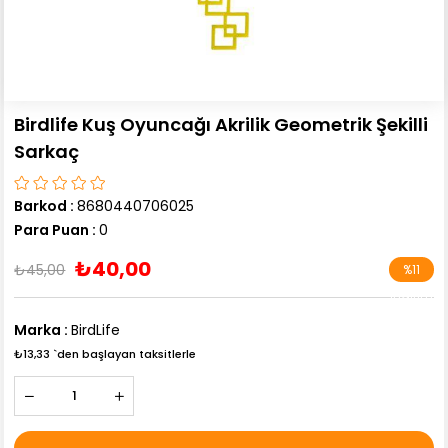
Birdlife Kuş Oyuncağı Akrilik Geometrik Şekilli
Sarkaç
Barkod
:
8680440706025
Para Puan
:
0
₺40,00
₺45,00
%
11
İndirim
Marka
:
BirdLife
₺13,33
`den başlayan taksitlerle