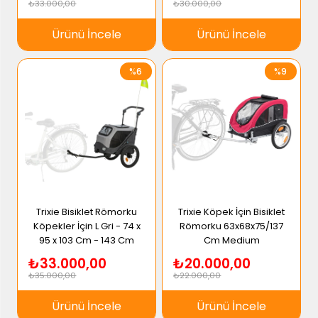
₺33.000,00
₺30.000,00
Ürünü İncele
Ürünü İncele
%6
%9
Trixie Bisiklet Römorku
Trixie Köpek İçin Bisiklet
Köpekler İçin L Gri - 74 x
Römorku 63x68x75/137
95 x 103 Cm - 143 Cm
Cm Medium
₺33.000,00
₺20.000,00
₺35.000,00
₺22.000,00
Ürünü İncele
Ürünü İncele