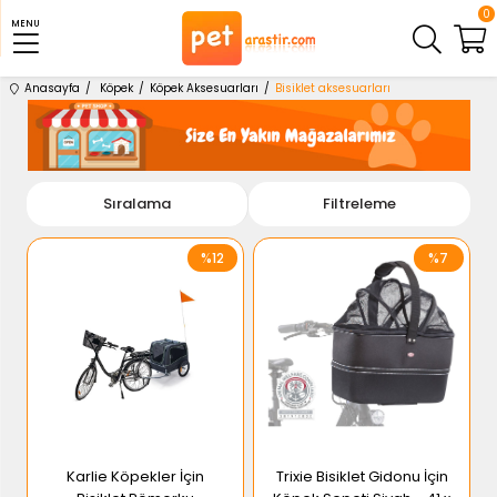
0
MENU
Anasayfa
Köpek
Köpek Aksesuarları
Bisiklet aksesuarları
Sıralama
Filtreleme
%12
%7
Karlie Köpekler İçin
Trixie Bisiklet Gidonu İçin