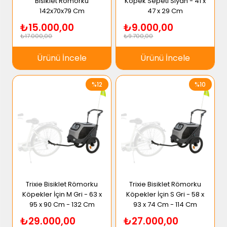
Bisiklet Römorku
Köpek Sepeti Siyah - 41 x
142x70x79 Cm
47 x 29 Cm
₺15.000,00
₺9.000,00
₺17.000,00
₺9.700,00
Ürünü İncele
Ürünü İncele
%12
%10
Trixie Bisiklet Römorku
Trixie Bisiklet Römorku
Köpekler İçin M Gri - 63 x
Köpekler İçin S Gri - 58 x
95 x 90 Cm - 132 Cm
93 x 74 Cm - 114 Cm
₺29.000,00
₺27.000,00