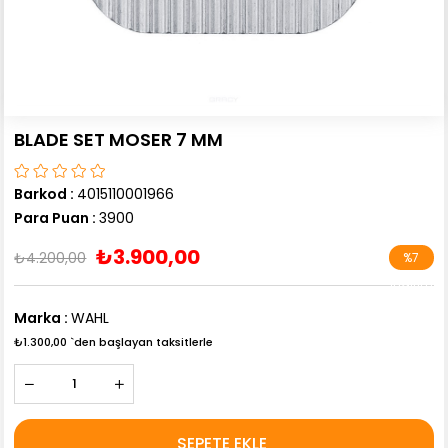
BLADE SET MOSER 7 MM
Barkod
:
4015110001966
Para Puan
:
3900
₺3.900,00
₺4.200,00
%
7
İndirim
Marka
:
WAHL
₺1.300,00
`den başlayan taksitlerle