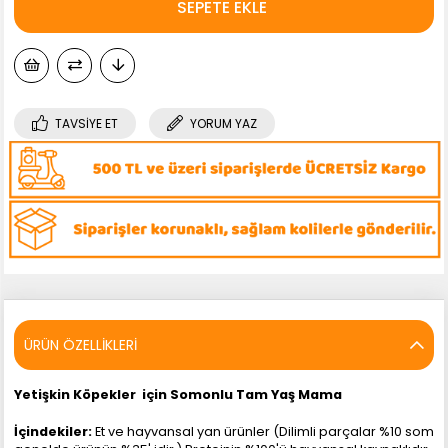
TAVSIYE ET
YORUM YAZ
ÜRÜN ÖZELLIKLERI
Yetişkin Köpekler için Somonlu Tam Yaş Mama
İçindekiler:
Et ve hayvansal yan ürünler (Dilimli parçalar %10 somon i