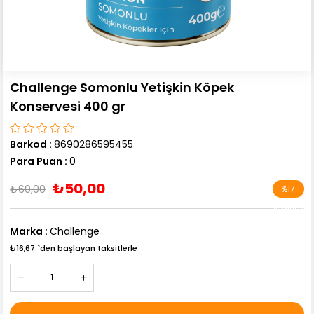
Challenge Somonlu Yetişkin Köpek
Konservesi 400 gr
Barkod
:
8690286595455
Para Puan
:
0
₺50,00
₺60,00
%
17
İndirim
Marka
:
Challenge
₺16,67
`den başlayan taksitlerle