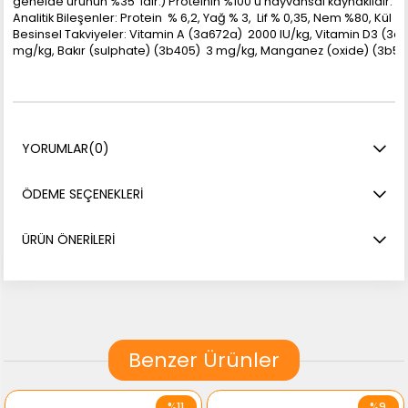
genelde ürünün %35' idir.) Proteinin %100'ü hayvansal kaynaklıdır.
Analitik Bileşenler: Protein % 6,2, Yağ % 3, Lif % 0,35, Nem %80, Kül 
Besinsel Takviyeler: Vitamin A (3a672a) 2000 IU/kg, Vitamin D3 (3a
mg/kg, Bakır (sulphate) (3b405) 3 mg/kg, Manganez (oxide) (3b502
YORUMLAR
(0)
ÖDEME SEÇENEKLERI
ÜRÜN ÖNERILERI
Benzer Ürünler
%11
%9