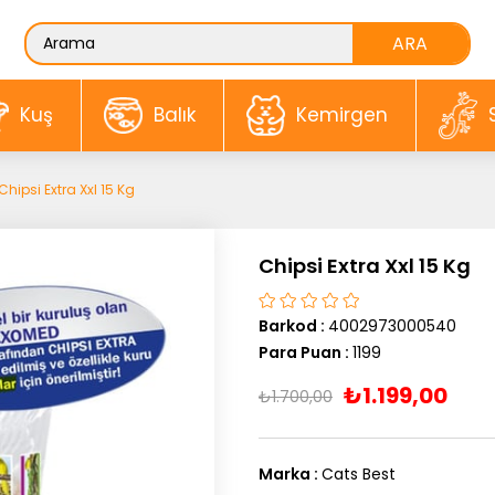
Kuş
Balık
Kemirgen
Chipsi Extra Xxl 15 Kg
Chipsi Extra Xxl 15 Kg
Barkod
:
4002973000540
Para Puan
:
1199
₺1.199,00
₺1.700,00
Marka
:
Cats Best