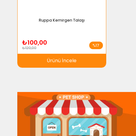
Ruppa Kemirgen Talaşı
₺100,00
%17
₺120,00
Ürünü İncele