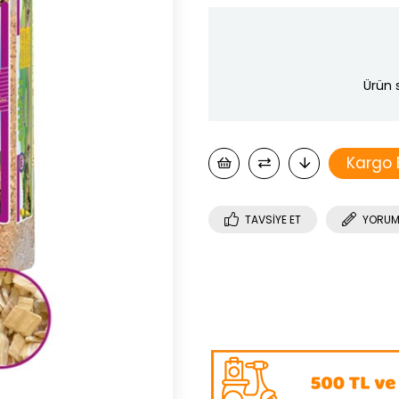
Ürün 
Kargo
TAVSIYE ET
YORUM