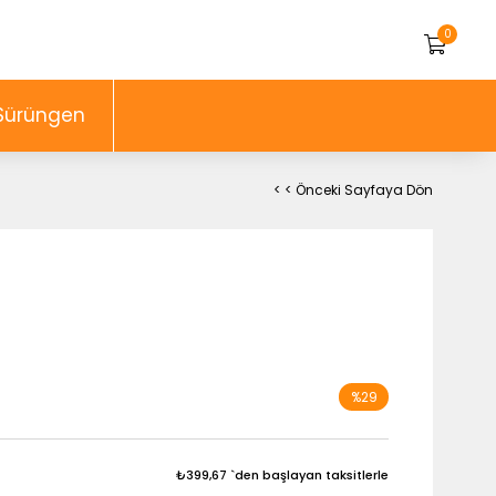
0
Sürüngen
< < Önceki Sayfaya Dön
%
29
İndirim
₺399,67
`den başlayan taksitlerle