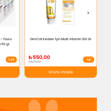
 - Yavru
GimCat Kediler İçin Multi Vitamin 100 Gr
Gi
u 50 gr
₺550,00
₺
%48
%5
₺576,00
₺14
Ürünü İncele