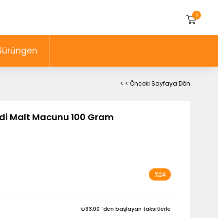
0
Sürüngen
< < Önceki Sayfaya Dön
Kedi Malt Macunu 100 Gram
%
24
İndirim
₺33,00
`den başlayan taksitlerle