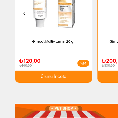
Gimcat Multivitamin 20 gr
Gimc
₺120,00
₺200,
%14
₺140,00
₺330,00
Ürünü İncele