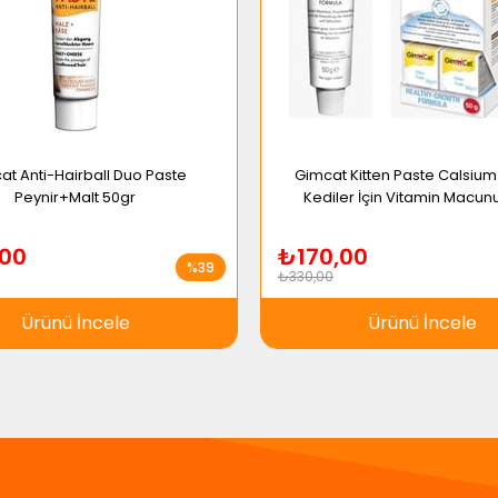
at Anti-Hairball Duo Paste
Gimcat Kitten Paste Calsium
Peynir+Malt 50gr
Kediler İçin Vitamin Macun
00
₺170,00
%39
₺330,00
Ürünü İncele
Ürünü İncele