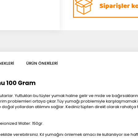
EKLERI
ÜRÜN ÖNERILERI
nu 100 Gram
i yutarlar. Yuttukları bu tüyler yumak haline gelir ve mide ve bağırsakl
indirim problemleri ortaya çıkar.Tüy yumağı problemiyle karşılaşmamak i
 doğal yollardan atılımını sağlar. Kediniz tüpten direkt olarak rahatça
 Deionized Water: 150gr.
kilde verebilirsiniz. Kıl yumağını önlemek amacı ile kullanılıyor ise ha