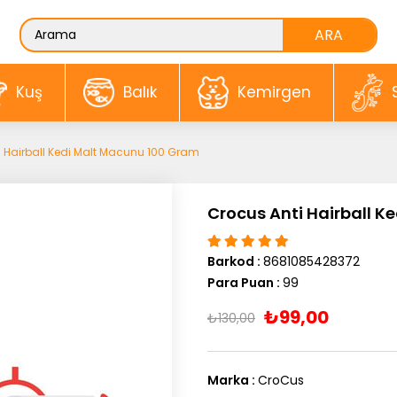
Kuş
Balık
Kemirgen
i Hairball Kedi Malt Macunu 100 Gram
Crocus Anti Hairball 
Barkod
:
8681085428372
Para Puan
:
99
₺99,00
₺130,00
Marka
:
CroCus