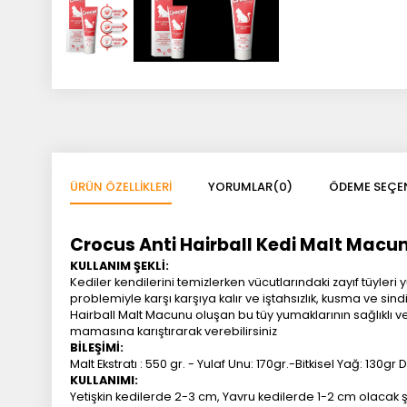
ÜRÜN ÖZELLIKLERI
YORUMLAR
(0)
ÖDEME SEÇEN
Crocus Anti Hairball Kedi Malt Macu
KULLANIM ŞEKLİ:
Kediler kendilerini temizlerken vücutlarındaki zayıf tüyler
problemiyle karşı karşıya kalır ve iştahsızlık, kusma ve s
Hairball Malt Macunu oluşan bu tüy yumaklarının sağlıklı ve
mamasına karıştırarak verebilirsiniz
BİLEŞİMİ:
Malt Ekstratı : 550 gr. - Yulaf Unu: 170gr.-Bitkisel Yağ: 130gr
KULLANIMI:
Yetişkin kedilerde 2-3 cm, Yavru kedilerde 1-2 cm olacak şe