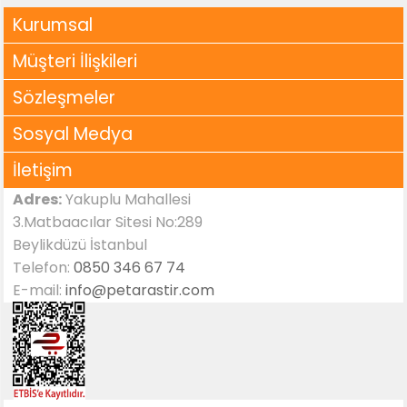
Kurumsal
Müşteri İlişkileri
Sözleşmeler
Sosyal Medya
İletişim
Adres:
Yakuplu Mahallesi
3.Matbaacılar Sitesi No:289
Beylikdüzü İstanbul
Telefon:
0850 346 67 74
E-mail:
info@petarastir.com