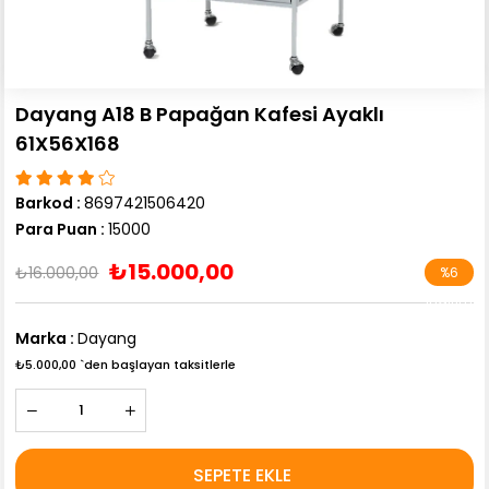
Dayang A18 B Papağan Kafesi Ayaklı
61X56X168
Barkod
:
8697421506420
Para Puan
:
15000
₺15.000,00
₺16.000,00
%
6
İndirim
Marka
:
Dayang
₺5.000,00
`den başlayan taksitlerle