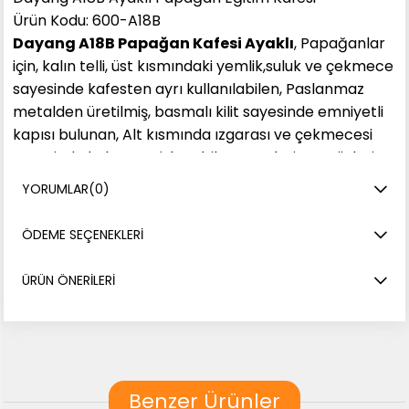
Ürün Kodu: 600-A18B
Dayang A18B Papağan Kafesi Ayaklı
, Papağanlar
için, kalın telli, üst kısmındaki yemlik,suluk ve çekmece
sayesinde kafesten ayrı kullanılabilen, Paslanmaz
metalden üretilmiş, basmalı kilit sayesinde emniyetli
kapısı bulunan, Alt kısmında ızgarası ve çekmecesi
sayesinde kolay temizlenebilen, Yemlerin ve tüylerin
saçılmasını engelleyen yan korumaları bulunan,
YORUMLAR
(0)
(korumalıklar istenildiğinde çıkartılabilir).
ÖDEME SEÇENEKLERI
Öne çıkan özellikleri;
* Metal yemlik ve sulukları özel kapısı sayesinde
ÜRÜN ÖNERILERI
dışarıdan kafes içine el geçirmeden çıkarılabilen,
* Yemlik ve suluklarını evcil hayvanınızın çıkarıp
dökmemesi için metal tel koruması bulunan,
* Statik yüksek kalite boyası sayesinde zehirlenme vb.
gibi durumlarla karşılaşmayacağınız ideal özelliklerde
Benzer Ürünler
papağan eğitim kafesi.