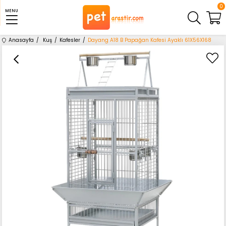
0
MENU
Anasayfa
Kuş
Kafesler
Dayang A18 B Papağan Kafesi Ayaklı 61X56X168