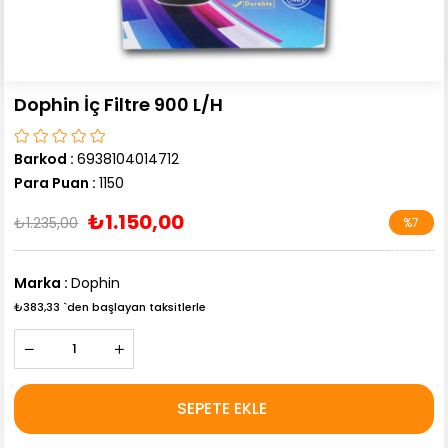
Dophin İç Filtre 900 L/H
Barkod
:
6938104014712
Para Puan
:
1150
₺1.150,00
₺1.235,00
%
7
İndirim
Marka
:
Dophin
₺383,33
`den başlayan taksitlerle