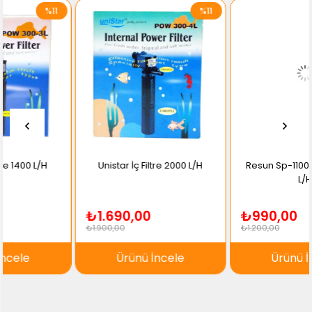
* Fişi çekildikten sonra temizlik yapılması tavsiye edilir.
%11
%18
* Filtrenin temizliği sadece su ile yapılmalı ve deterjan
kullanılmamalıdır.
* Filtrenin işlevini tam olarak yapabilmesi için filtresi sürekli kontrol
edilerek temizlenmelidir.
* Filtrenin elektrik kablosunun hasar görmemesine dikkat
edilmelidir.
* Filtre başka bir amaçla kullanılmamalıdır. Su dışında
çalıştırılmamalıdır. Isı kaynaklarının yakınında muhafaza
edilmemelidir.
Unistar İç Filtre 2000 L/H
Resun Sp-1100L İç Filtre 500
L/H
₺1.690,00
₺990,00
₺1.900,00
₺1.200,00
Ürünü İncele
Ürünü İncele