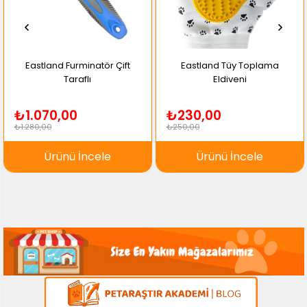
Eastland Furminatör Çift
Eastland Tüy Toplama
Taraflı
Eldiveni
₺1.070,00
₺230,00
₺1.280,00
₺250,00
Ürünü İncele
Ürünü İncele