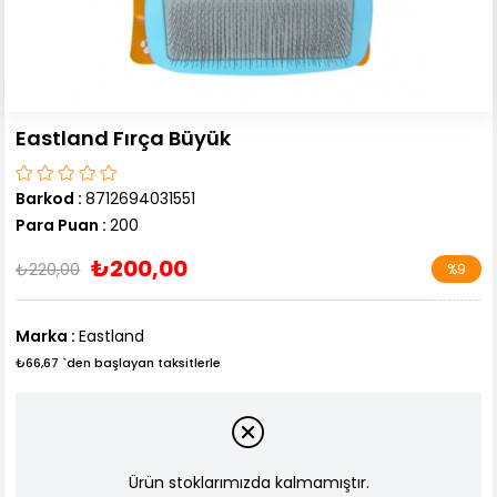
Eastland Fırça Büyük
Barkod
:
8712694031551
Para Puan
:
200
₺200,00
₺220,00
%
9
İndirim
Marka
:
Eastland
₺66,67
`den başlayan taksitlerle
Ürün stoklarımızda kalmamıştır.