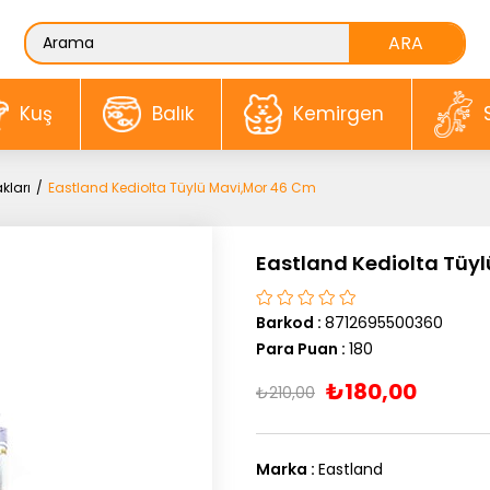
Kuş
Balık
Kemirgen
kları
Eastland Kediolta Tüylü Mavi,Mor 46 Cm
Eastland Kediolta Tüy
Barkod
:
8712695500360
Para Puan
:
180
₺180,00
₺210,00
Marka
:
Eastland