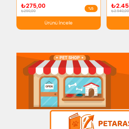
₺275,00
₺2.45
%5
₺290,00
₺2.940,00
Ürünü İncele