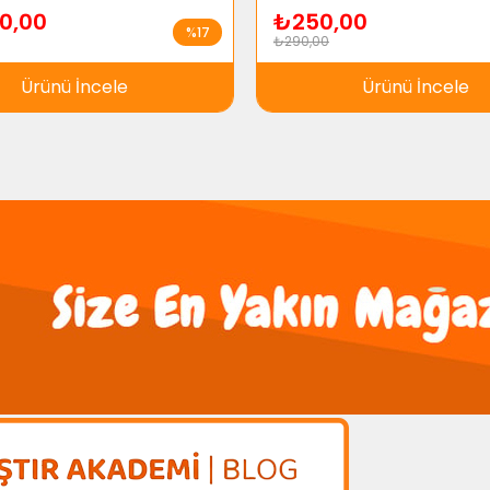
0,00
₺250,00
%17
₺290,00
Ürünü İncele
Ürünü İncele