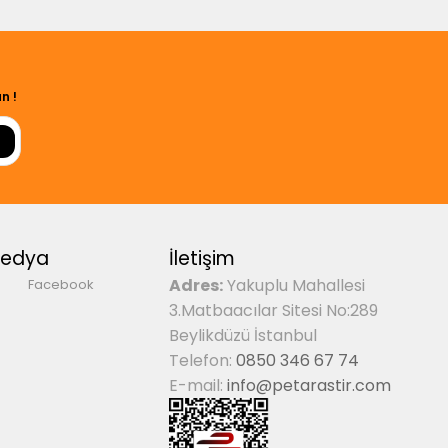
n !
Medya
İletişim
Adres:
Yakuplu Mahallesi
Facebook
3.Matbaacılar Sitesi No:289
Beylikdüzü İstanbul
Telefon:
0850 346 67 74
E-mail:
info@petarastir.com