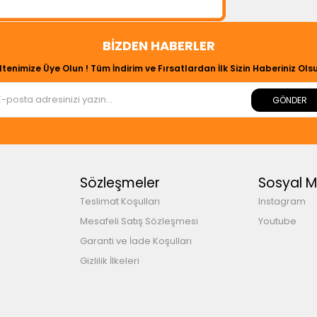
BIZDEN HABERLER
ltenimize Üye Olun ! Tüm İndirim ve Fırsatlardan İlk Sizin Haberiniz Olsu
GÖNDER
Sözleşmeler
Sosyal 
Teslimat Koşulları
Instagram
Mesafeli Satış Sözleşmesi
Youtube
Garanti ve İade Koşulları
Gizlilik İlkeleri