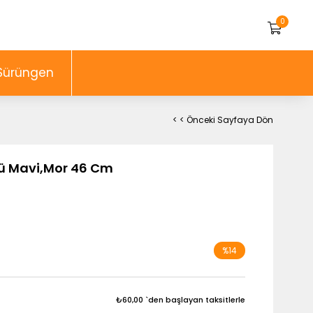
0
Sürüngen
< < Önceki Sayfaya Dön
lü Mavi,Mor 46 Cm
%
14
İndirim
₺60,00
`den başlayan taksitlerle