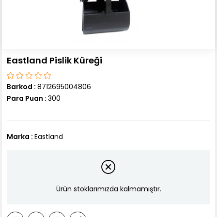
Eastland Pislik Küreği
Barkod
:
8712695004806
Para Puan
:
300
Marka
:
Eastland
Ürün stoklarımızda kalmamıştır.