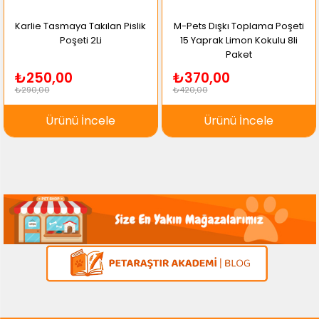
Karlie Tasmaya Takılan Pislik
M-Pets Dışkı Toplama Poşeti
Poşeti 2Li
15 Yaprak Limon Kokulu 8li
Paket
₺250,00
₺370,00
₺290,00
₺420,00
Ürünü İncele
Ürünü İncele