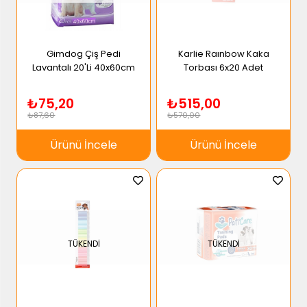
Gimdog Çiş Pedi
Karlie Raınbow Kaka
Lavantalı 20'Li 40x60cm
Torbası 6x20 Adet
₺75,20
₺515,00
₺87,60
₺570,00
Ürünü İncele
Ürünü İncele
TÜKENDI
TÜKENDI