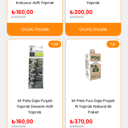
Kokusuz 4x15 Yaprak
Yaprak
₺160,00
₺200,00
₺200,00
₺230,00
Ürünü İncele
Ürünü İncele
%20
%5
M-Pets Dışkı Poşeti
M-Pets Poo Dışkı Poşeti
Yaprak Desenli 4x15
15 Yaprak Natural 8li
Yaprak
Paket
₺160,00
₺370,00
₺200,00
₺390,00