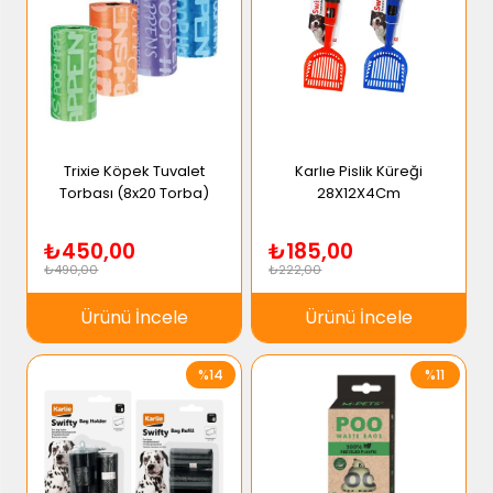
Trixie Köpek Tuvalet
Karlıe Pislik Küreği
Torbası (8x20 Torba)
28X12X4Cm
₺450,00
₺185,00
₺490,00
₺222,00
Ürünü İncele
Ürünü İncele
%14
%11