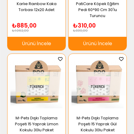
Karlıe Raınbow Kaka
PatiCare Köpek Eğitim
Torbası 12x20 Adet
Pedi 60*90 Cm 30'lu
Turuncu
₺885,00
₺310,00
₺1.062,00
₺330,00
Ürünü İncele
Ürünü İncele
TÜKENDI
TÜKENDI
M-Pets Dışkı Toplama
M-Pets Dışkı Toplama
Poşeti 15 Yaprak Limon
Poşeti 15 Yaprak Gül
Kokulu 30lu Paket
Kokulu 30lu Paket