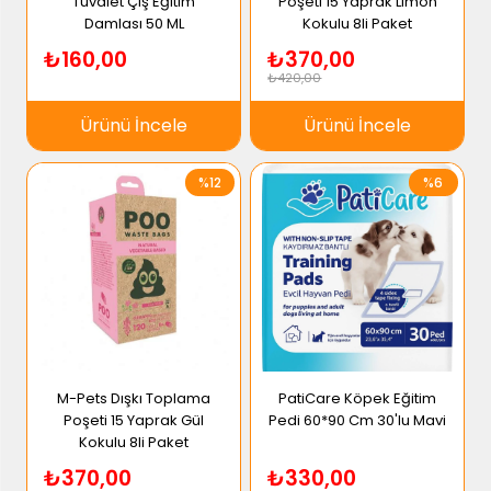
Tuvalet Çiş Eğitim
Poşeti 15 Yaprak Limon
Damlası 50 ML
Kokulu 8li Paket
₺160,00
₺370,00
₺420,00
Ürünü İncele
Ürünü İncele
%12
%6
M-Pets Dışkı Toplama
PatiCare Köpek Eğitim
Poşeti 15 Yaprak Gül
Pedi 60*90 Cm 30'lu Mavi
Kokulu 8li Paket
₺370,00
₺330,00