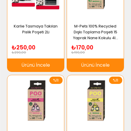
Karlie Tasmaya Takılan
M-Pets 100% Recycled
Pislik Poşeti 2Li
Dışkı Toplama Poşeti 15
Yaprak Nane Kokulu 4lü
Paket
₺250,00
₺170,00
₺290,00
₺190,00
Ürünü İncele
Ürünü İncele
%11
%11