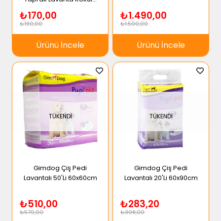
4lü Paket
₺170,00
₺1.490,00
₺190,00
₺1.500,00
Ürünü İncele
Ürünü İncele
TÜKENDI
TÜKENDI
Gimdog Çiş Pedi
Gimdog Çiş Pedi
Lavantalı 50'Li 60x60cm
Lavantalı 20'Li 60x90cm
₺510,00
₺283,20
₺570,00
₺308,00