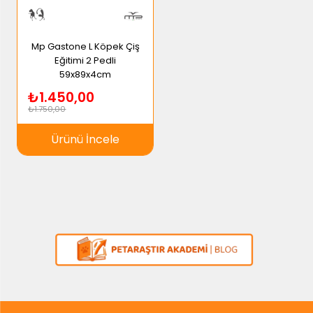
Mp Gastone L Köpek Çiş
Eğitimi 2 Pedli
59x89x4cm
₺1.450,00
₺1.750,00
Ürünü İncele