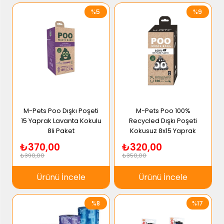
%5
%9
M-Pets Poo Dışkı Poşeti
M-Pets Poo 100%
15 Yaprak Lavanta Kokulu
Recycled Dışkı Poşeti
8li Paket
Kokusuz 8x15 Yaprak
₺370,00
₺320,00
₺390,00
₺350,00
Ürünü İncele
Ürünü İncele
%8
%17