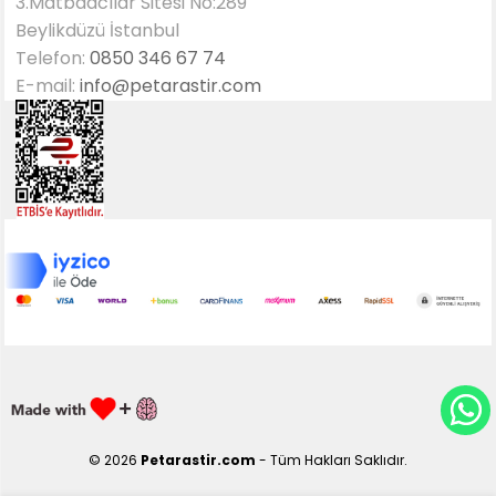
3.Matbaacılar Sitesi No:289
Beylikdüzü İstanbul
Telefon:
0850 346 67 74
E-mail:
info@petarastir.com
© 2026
Petarastir.com
- Tüm Hakları Saklıdır.