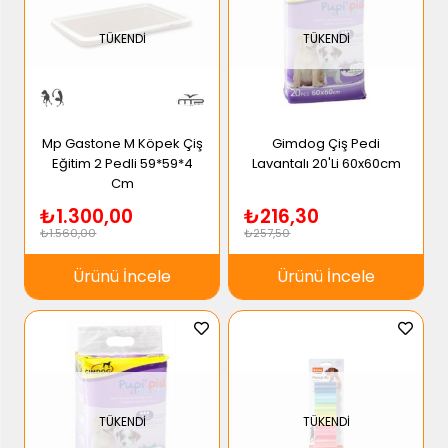
TÜKENDI
TÜKENDI
Mp Gastone M Köpek Çiş
Gimdog Çiş Pedi
Eğitim 2 Pedli 59*59*4
Lavantalı 20'Li 60x60cm
Cm
₺1.300,00
₺216,30
₺1.560,00
₺257,50
Ürünü İncele
Ürünü İncele
TÜKENDI
TÜKENDI