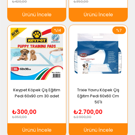
₺420,00
₺350,00
Ürünü İncele
Ürünü İncele
%14
%7
Keypet Köpek Çiş Eğitim
Trixie Yavru Köpek Çiş
Pedi 60x90 cm 30 adet
Eğitim Pedi 60x60 Cm
50'li
₺300,00
₺2.700,00
₺350,00
₺2.900,00
Ürünü İncele
Ürünü İncele