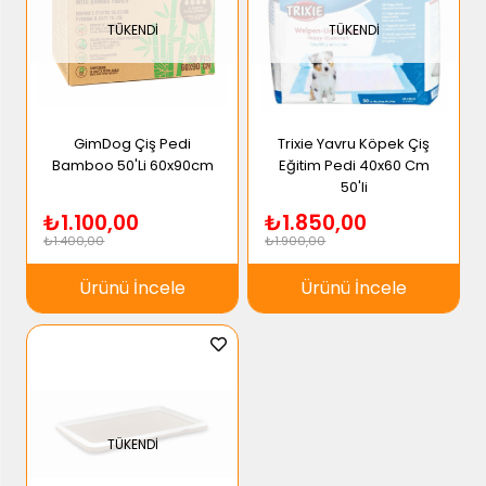
TÜKENDI
TÜKENDI
GimDog Çiş Pedi
Trixie Yavru Köpek Çiş
Bamboo 50'Li 60x90cm
Eğitim Pedi 40x60 Cm
50'li
₺1.100,00
₺1.850,00
₺1.400,00
₺1.900,00
Ürünü İncele
Ürünü İncele
TÜKENDI