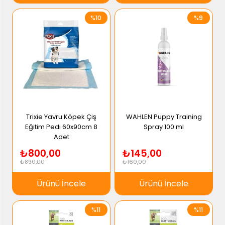
%10
%9
Trixie Yavru Köpek Çiş
WAHLEN Puppy Training
Eğitim Pedi 60x90cm 8
Spray 100 ml
Adet
₺800,00
₺145,00
₺890,00
₺160,00
Ürünü İncele
Ürünü İncele
%11
%11