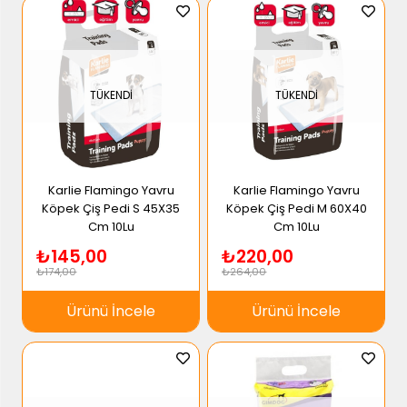
TÜKENDI
TÜKENDI
Karlie Flamingo Yavru
Karlie Flamingo Yavru
Köpek Çiş Pedi S 45X35
Köpek Çiş Pedi M 60X40
Cm 10Lu
Cm 10Lu
₺145,00
₺220,00
₺174,00
₺264,00
Ürünü İncele
Ürünü İncele