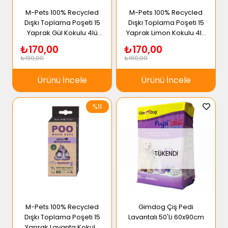
M-Pets 100% Recycled
M-Pets 100% Recycled
Dışkı Toplama Poşeti 15
Dışkı Toplama Poşeti 15
Yaprak Gül Kokulu 4lü
Yaprak Limon Kokulu 4lü
Paket
Paket
₺170,00
₺170,00
₺190,00
₺190,00
Ürünü İncele
Ürünü İncele
%11
TÜKENDI
M-Pets 100% Recycled
Gimdog Çiş Pedi
Dışkı Toplama Poşeti 15
Lavantalı 50'Li 60x90cm
Yaprak Lavanta Kokulu