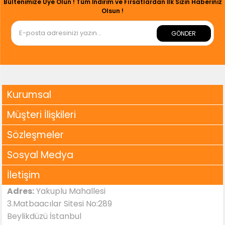
Bültenimize Üye Olun ! Tüm İndirim ve Fırsatlardan İlk Sizin Haberiniz
Olsun !
GÖNDER
Kurumsal
Müşteri İlişkileri
Sözleşmeler
Sosyal Medya
İletişim
Adres:
Yakuplu Mahallesi
3.Matbaacılar Sitesi No:289
Beylikdüzü İstanbul