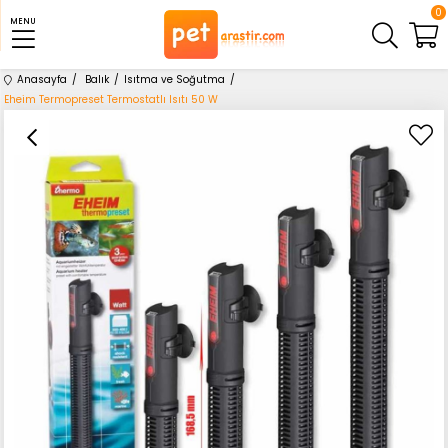
0
MENU
Anasayfa
Balık
Isıtma ve Soğutma
Eheim Termopreset Termostatlı Isıtı 50 W