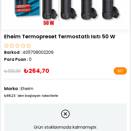
Eheim Termopreset Termostatlı Isıtı 50 W
Barkod
:
4011708002209
Para Puan
:
0
₺264,70
₺320,30
%
17
İndirim
Marka
:
Eheim
₺88,23
`den başlayan taksitlerle
Ürün stoklarımızda kalmamıştır.