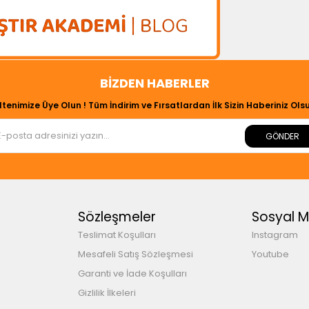
BIZDEN HABERLER
ltenimize Üye Olun ! Tüm İndirim ve Fırsatlardan İlk Sizin Haberiniz Olsu
GÖNDER
Sözleşmeler
Sosyal 
Teslimat Koşulları
Instagram
Mesafeli Satış Sözleşmesi
Youtube
Garanti ve İade Koşulları
Gizlilik İlkeleri