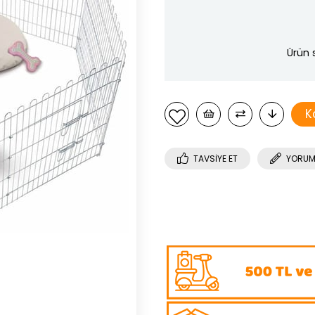
Ürün 
K
TAVSIYE ET
YORUM