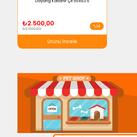
Dayang Katlanır Çit 55X63.5
₺2.500,00
%14
₺2.900,00
Ürünü İncele