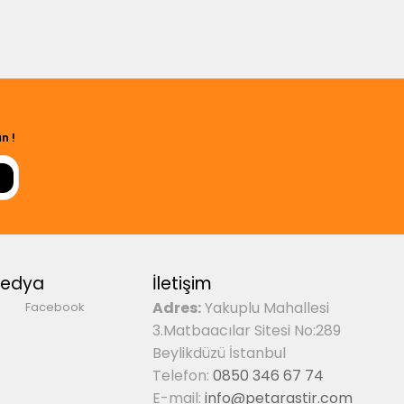
n !
Medya
İletişim
Adres:
Yakuplu Mahallesi
Facebook
3.Matbaacılar Sitesi No:289
Beylikdüzü İstanbul
Telefon:
0850 346 67 74
E-mail:
info@petarastir.com