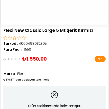
Flexi New Classic Large 5 Mt Şerit Kırmızı
Barkod
:
4000498032305
Para Puan
:
1550
₺1.550,00
₺1.670,00
%
7
İndirim
Marka
:
Flexi
₺516,67
`den başlayan taksitlerle
Ürün stoklarımızda kalmamıştır.