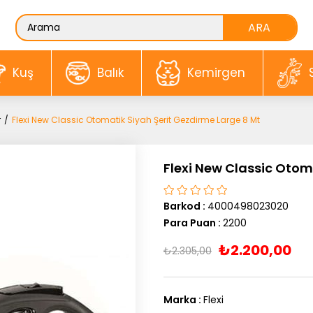
Kuş
Balık
Kemirgen
r
Flexi New Classic Otomatik Siyah Şerit Gezdirme Large 8 Mt
Flexi New Classic Otom
Barkod
:
4000498023020
Para Puan
:
2200
₺2.200,00
₺2.305,00
Marka
:
Flexi