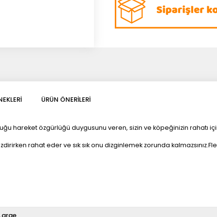
EKLERI
ÜRÜN ÖNERILERI
uyduğu hareket özgürlüğü duygusunu veren, sizin ve köpeğinizin rahatı 
rirken rahat eder ve sık sık onu dizginlemek zorunda kalmazsınız.Flexi 
Large