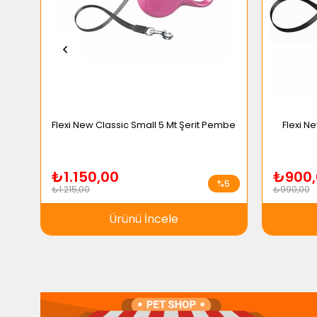
Flexi New Classic Small 5 Mt Şerit Pembe
Flexi Ne
₺1.150,00
₺900,
%5
₺1.215,00
₺990,00
Ürünü İncele