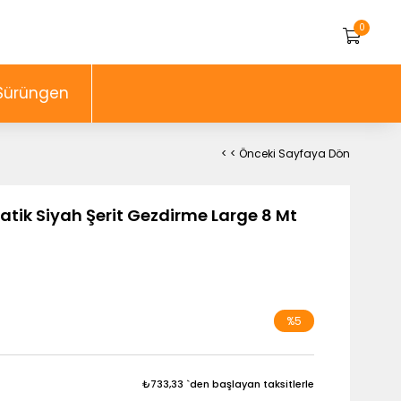
0
Sürüngen
< < Önceki Sayfaya Dön
atik Siyah Şerit Gezdirme Large 8 Mt
%
5
İndirim
₺733,33
`den başlayan taksitlerle