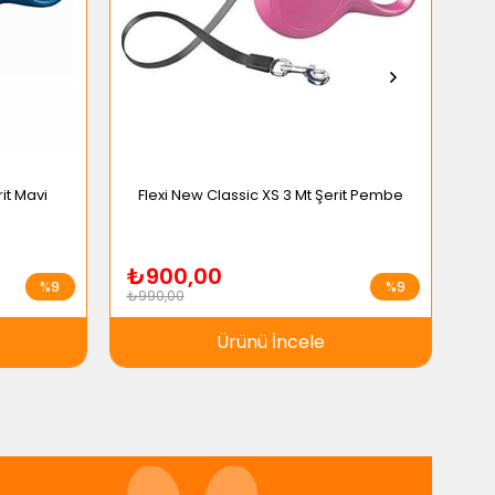
rit Mavi
Flexi New Classic XS 3 Mt Şerit Pembe
₺900,00
₺
%9
%9
₺990,00
₺9
Ürünü İncele