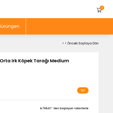
0
Sürüngen
< < Önceki Sayfaya Dön
 Orta Irk Köpek Tarağı Medium
%
11
İndirim
₺766,67
`den başlayan taksitlerle