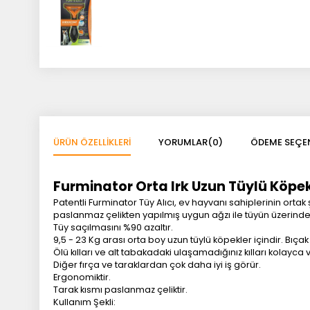
ÜRÜN ÖZELLIKLERI
YORUMLAR
(0)
ÖDEME SEÇEN
Furminator Orta Irk Uzun Tüylü Köpek
Patentli Furminator Tüy Alıcı, ev hayvanı sahiplerinin ortak 
paslanmaz çelikten yapılmış uygun ağzı ile tüyün üzerindek
Tüy saçılmasını %90 azaltır.
9,5 - 23 Kg arası orta boy uzun tüylü köpekler içindir. Bıçak
Ölü kılları ve alt tabakadaki ulaşamadığınız kılları kolayca 
Diğer fırça ve taraklardan çok daha iyi iş görür.
Ergonomiktir.
Tarak kısmı paslanmaz çeliktir.
Kullanım Şekli: