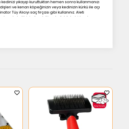
a kedinizi yıkayıp kuruttuktan hemen sonra kullanmanızı
 dişleri ve kenarı köpeğinizin veya kedinizin kürkü ile açı
r Tüy Alıcıyı saç fırçası gibi kullanınız. Aleti
 hareket ettiriniz. Aynı bölgede üst üste birkaç kez
üs) çevresinde özellikle dikkatli olunuz. Hayvanınızın
ve tahriş olmasına neden olabilir. Hassas cildli
görürseniz, bunlar geçene kadar aleti kullanmayınız.
ve keçeleşme varsa Furminator Tüy Alıcıyı kullanmayınız.
ayvanınızın cildini dikkatlice kontrol ediniz. Hayvanınızın
nızı tedavi için bir hayvan hekimine götürünüz. Hayvanınızın
üz. Furminator Tüy Alıcı sadece tüy döken kedi ve köpek
nizin tüy döken türden olup olmadığınından emin olmak için
olunmalıdır. Aleti kulanmadığınız zamanlarda diş kapağını