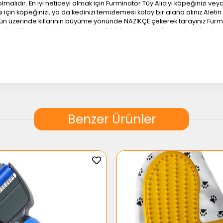
alıdır. En iyi neticeyi almak için Furminator Tüy Alıcıyı köpeğinizi vey
 için köpeğinizi, ya da kedinizi temizlemesi kolay bir alana alınız Aletin
n üzerinde kıllarının büyüme yönünde NAZİKÇE çekerek tarayınız Furminato
le kullanınız. Aleti hayvanınızın kürkü üzerinde nazikçe ve boydan boya
z. Hayvanınızın hassas bölgelerinin (mide, bacaklar, cinsel organlar, an
Z. Derinlemesine ve sert bir tarama hayvanınızın cildinin kızarmasına 
ayvanınızın cildinde herhangi bir kırmızılık, veya tahriş olmuş bölgeler 
ni dikkatlice gözden geçiriniz. Şayet hayvanınızın tüylerinde dolaşma 
üz ve tüy bakımını yaptırınız. Furminator Tüy Alıcıyı kullanmadan önce h
ilceler, vb problemler varsa Furminator Tüy Alıcıyı kullanmayınız. Hayvanı
i bozuk olabilir. Hayvanınızın tedavi için bir hayvan hekimine götürün
eyen kedi ve köpek ırklarında kullanılmamalıdır. Kedinizin ya da köpeği
Benzer Ürünler
eri çok hassasdır. O nedenle aletin dişlerini korumak için çok dikkatli 