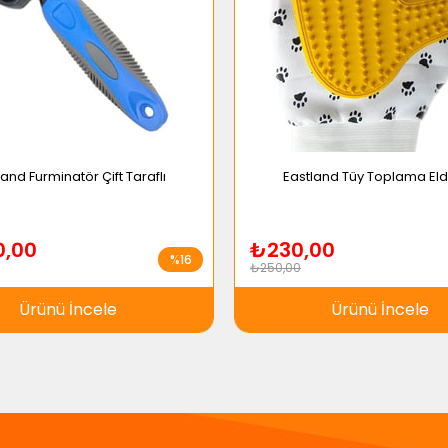
land Furminatör Çift Taraflı
Eastland Tüy Toplama Eld
0,00
₺230,00
%16
₺250,00
Ürünü İncele
Ürünü İncele