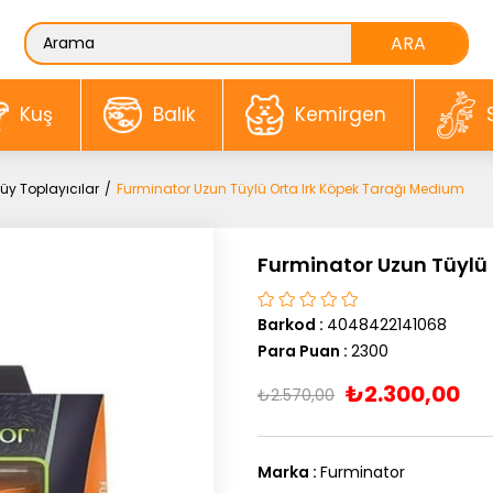
Kuş
Balık
Kemirgen
üy Toplayıcılar
Furminator Uzun Tüylü Orta Irk Köpek Tarağı Medium
Furminator Uzun Tüylü
Barkod
:
4048422141068
Para Puan
:
2300
₺2.300,00
₺2.570,00
Marka
:
Furminator