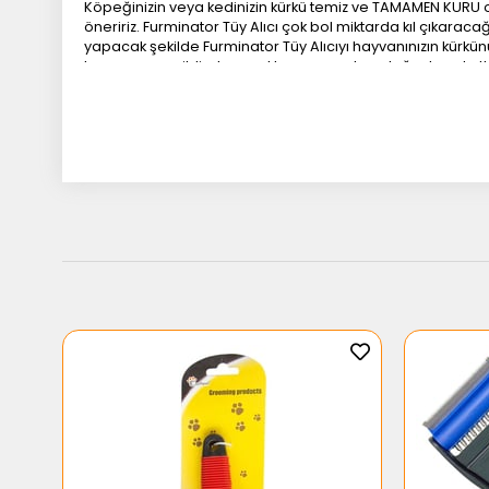
Köpeğinizin veya kedinizin kürkü temiz ve TAMAMEN KURU olm
öneririz. Furminator Tüy Alıcı çok bol miktarda kıl çıkaracağı
yapacak şekilde Furminator Tüy Alıcıyı hayvanınızın kürkünü
hayvanınızın cildinden uzaklaşan ve yukarı doğru hareketler
tarama yapmayınız, hayvanınızın cildini tahriş edebilirsini
kürkünü tararken ÇOK FAZLA AĞIRLIK VE BASINÇ UYGULAMAYINI
hayvanların cildi hafif bir taramada bile yanabilir. Eğer h
Genel Hatırlatmalar:
Furminator Tüy Alıcıyı kullanmadan önce hayvanızın tüyleri
Hayvanınızı profesyonel bir hayvan bakım merkezine götürün
cildinde kızarıklıklar, kesikler, tahriş olmuş bölgeler, siv
tüylerinde aşırı bir dökülme varsa, sağlığı yada beslenmes
türleri için tasarlanmıştır. Furminator Tüy Alıcı tüy dökm
bir hayvan hekimine danışınız. Furminator Tüy Alıcının dişl
mutlaka takınız.