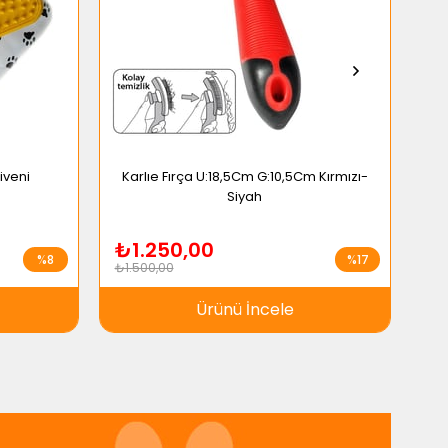
iveni
Karlıe Fırça U:18,5Cm G:10,5Cm Kırmızı-
Siyah
₺1.250,00
₺
%8
%17
₺1.500,00
₺1.
Ürünü İncele