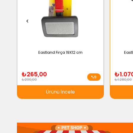
Eastland Fırça 19X12 cm
East
₺265,00
₺1.07
%9
₺290,00
₺1.280,00
Ürünü İncele