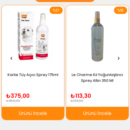
%17
%15
Karlie Tüy Açıcı Sprey 175ml
Le Charme Kıl Yoğunlaştırıcı
Sprey Altın 350 Ml
₺375,00
₺113,30
₺450,00
₺133,90
Ürünü İncele
Ürünü İncele