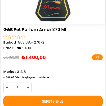
G&B Pet Parfüm Amar 370 Ml
Barkod
:
8681085427672
Para Puan
:
1400
₺1.400,00
₺1.450,00
%
3
İndirim
Marka
:
G & B
₺466,67
`den başlayan taksitlerle