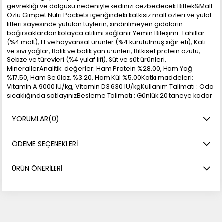
gevrekliği ve dolgusu nedeniyle kedinizi cezbedecek Biftek&Malt
Özlü Gimpet Nutri Pockets içeriğindeki katkısız malt özleri ve yulaf
lifleri sayesinde yutulan tüylerin, sindirilmeyen gıdaların
bağırsaklardan kolayca atılımı sağlanır.Yemin Bileşimi: Tahıllar
(%4 malt), Et ve hayvansal ürünler (%4 kurutulmuş sığır eti), Katı
ve sıvı yağlar, Balık ve balık yan ürünleri, Bitkisel protein özütü,
Sebze ve türevleri (%4 yulaf lifi), Süt ve süt ürünleri,
MinerallerAnalitik değerler: Ham Protein %28.00, Ham Yağ
%17.50, Ham Selüloz, %3.20, Ham Kül %5.00Katkı maddeleri:
Vitamin A 9000 IU/kg, Vitamin D3 630 IU/kgKullanım Talimatı : Oda
sıcaklığında saklayınızBesleme Talimatı : Günlük 20 taneye kadar
tüketilebilir.
YORUMLAR
(0)
ÖDEME SEÇENEKLERI
ÜRÜN ÖNERILERI