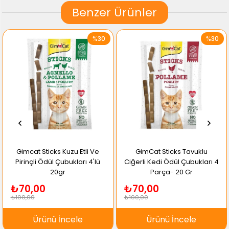
Benzer Ürünler
%30
%30
Gimcat Sticks Kuzu Etli Ve
GimCat Sticks Tavuklu
Pirinçli Ödül Çubukları 4'lü
Ciğerli Kedi Ödül Çubukları 4
20gr
Parça- 20 Gr
₺70,00
₺70,00
₺100,00
₺100,00
Ürünü İncele
Ürünü İncele