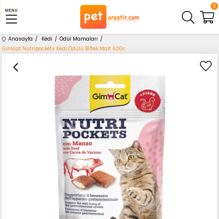
0
MENU
Anasayfa
Kedi
Ödül Mamaları
Gimcat Nutripockets Kedi Ödülü Biftek Malt 60Gr