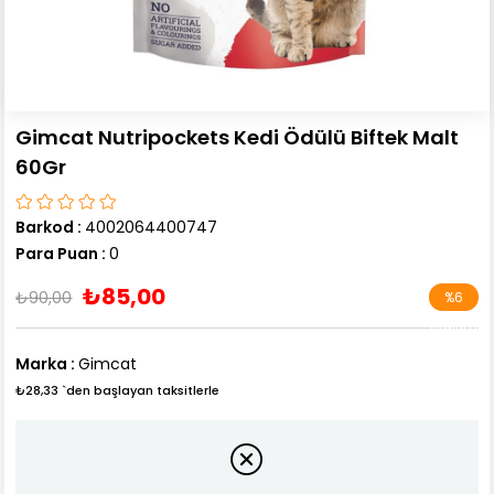
Gimcat Nutripockets Kedi Ödülü Biftek Malt
60Gr
Barkod
:
4002064400747
Para Puan
:
0
₺85,00
₺90,00
%
6
İndirim
Marka
:
Gimcat
₺28,33
`den başlayan taksitlerle