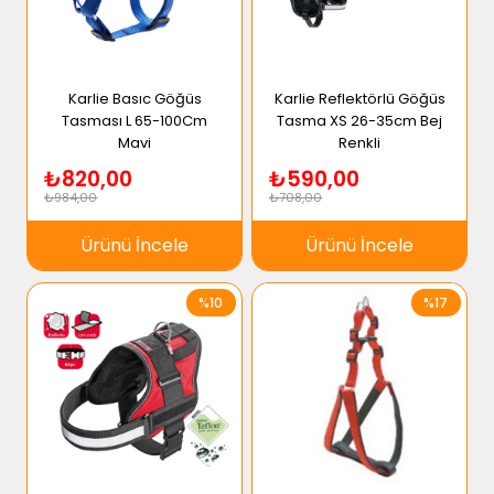
Karlie Basıc Göğüs
Karlie Reflektörlü Göğüs
Tasması L 65-100Cm
Tasma XS 26-35cm Bej
Mavi
Renkli
₺820,00
₺590,00
₺984,00
₺708,00
Ürünü İncele
Ürünü İncele
%10
%17