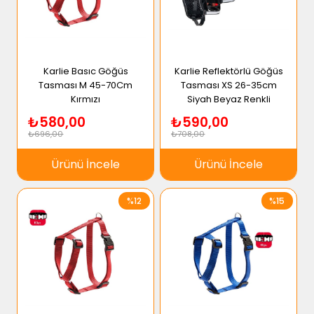
Karlie Basıc Göğüs
Karlie Reflektörlü Göğüs
Tasması M 45-70Cm
Tasması XS 26-35cm
Kırmızı
Siyah Beyaz Renkli
₺580,00
₺590,00
₺696,00
₺708,00
Ürünü İncele
Ürünü İncele
%12
%15