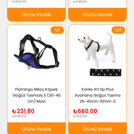
₺756,00
₺248,20
Ürünü İncele
Ürünü İncele
%7
%17
Flamingo Milou Köpek
Karlie Art Sp.Plus
Göğüs Tasması S (30-45
Ayarlana Göğüs Tasma
cm) Mavi
25-40cm-10mm-S
₺231,80
₺660,00
₺248,20
₺792,00
Ürünü İncele
Ürünü İncele