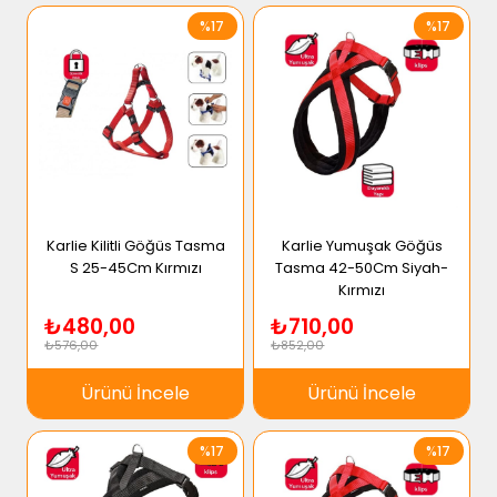
%17
%17
Karlie Kilitli Göğüs Tasma
Karlie Yumuşak Göğüs
S 25-45Cm Kırmızı
Tasma 42-50Cm Siyah-
Kırmızı
₺480,00
₺710,00
₺576,00
₺852,00
Ürünü İncele
Ürünü İncele
%17
%17