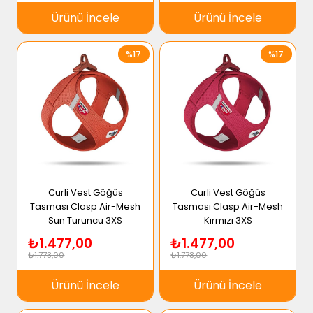
Ürünü İncele
Ürünü İncele
%17
%17
Curli Vest Göğüs
Curli Vest Göğüs
Tasması Clasp Air-Mesh
Tasması Clasp Air-Mesh
Sun Turuncu 3XS
Kırmızı 3XS
₺1.477,00
₺1.477,00
₺1.773,00
₺1.773,00
Ürünü İncele
Ürünü İncele