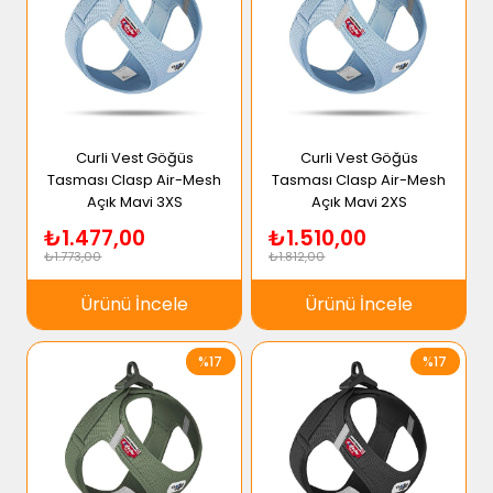
Curli Vest Göğüs
Curli Vest Göğüs
Tasması Clasp Air-Mesh
Tasması Clasp Air-Mesh
Açık Mavi 3XS
Açık Mavi 2XS
₺1.477,00
₺1.510,00
₺1.773,00
₺1.812,00
Ürünü İncele
Ürünü İncele
%17
%17