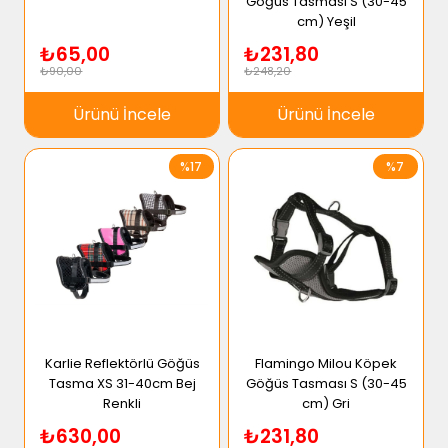
Göğüs Tasması S (30-45
cm) Yeşil
₺65,00
₺231,80
₺90,00
₺248,20
Ürünü İncele
Ürünü İncele
%17
%7
Karlie Reflektörlü Göğüs
Flamingo Milou Köpek
Tasma XS 31-40cm Bej
Göğüs Tasması S (30-45
Renkli
cm) Gri
₺630,00
₺231,80