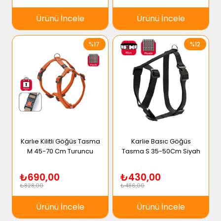
Ürünü İncele
Ürünü İncele
%17
%12
Karlıe Kilitli Göğüs Tasma
Karlie Basıc Göğüs
M 45-70 Cm Turuncu
Tasma S 35-50Cm Siyah
₺690,00
₺430,00
₺828,00
₺486,00
Ürünü İncele
Ürünü İncele