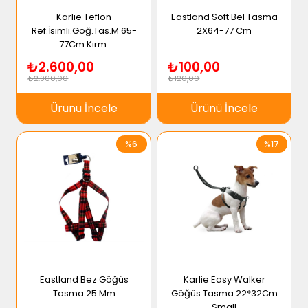
Karlie Teflon
Eastland Soft Bel Tasma
Ref.İsimli.Göğ.Tas.M 65-
2X64-77 Cm
77Cm Kırm.
₺2.600,00
₺100,00
₺2.900,00
₺120,00
Ürünü İncele
Ürünü İncele
%6
%17
Eastland Bez Göğüs
Karlie Easy Walker
Tasma 25 Mm
Göğüs Tasma 22*32Cm
Small