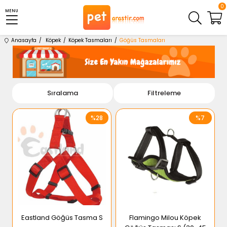
0
MENU
Anasayfa
Köpek
Köpek Tasmaları
Göğüs Tasmaları
Sıralama
Filtreleme
%28
%7
Eastland Göğüs Tasma S
Flamingo Milou Köpek