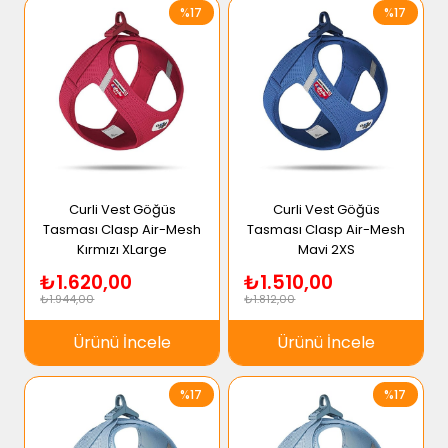
%17
%17
Curli Vest Göğüs
Curli Vest Göğüs
Tasması Clasp Air-Mesh
Tasması Clasp Air-Mesh
Kırmızı XLarge
Mavi 2XS
₺1.620,00
₺1.510,00
₺1.944,00
₺1.812,00
Ürünü İncele
Ürünü İncele
%17
%17