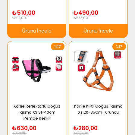
₺510,00
₺490,00
₺612,00
₺588,00
Ürünü İncele
Ürünü İncele
%17
%17
Karlie Reflektörlü Göğüs
Karlıe Kilitli Göğüs Tasma
Tasma XS 31-40cm
Xs 20-35Cm Turuncu
Pembe Renkli
₺630,00
₺280,00
₺756,00
₺336,00