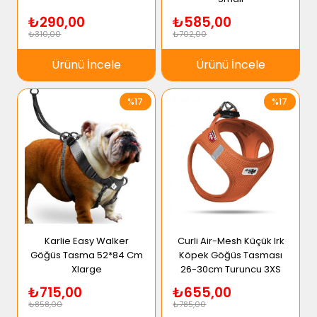
₺290,00
₺585,00
₺310,00
₺702,00
Ürünü İncele
Ürünü İncele
%17
%17
Karlie Easy Walker
Curli Air-Mesh Küçük Irk
Göğüs Tasma 52*84 Cm
Köpek Göğüs Tasması
Xlarge
26-30cm Turuncu 3XS
₺715,00
₺655,00
₺858,00
₺785,00