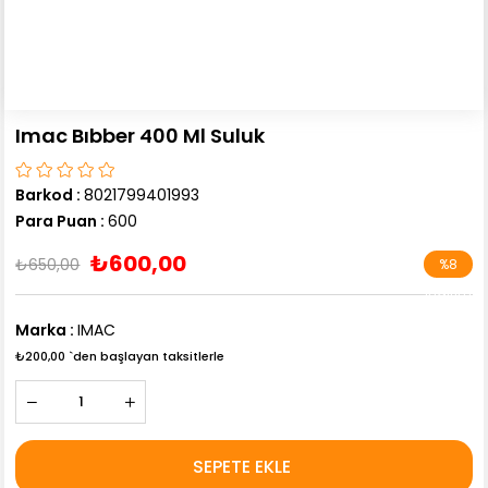
Imac Bıbber 400 Ml Suluk
Barkod
:
8021799401993
Para Puan
:
600
₺600,00
₺650,00
%
8
İndirim
Marka
:
IMAC
₺200,00
`den başlayan taksitlerle