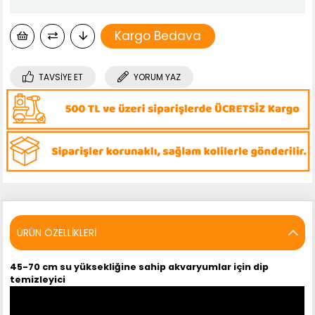
Kargo Bedava
TAVSIYE ET
YORUM YAZ
ÜRÜN ÖZELLIKLERI
45-70 cm su yüksekliğine sahip akvaryumlar için dip
temizleyici