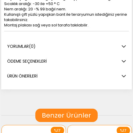
Sıcaklık aralığı: -30 ile +50 ° C
Nem aralığı: 20 -% 99 bağıl nem.
Kullanışlı çift yüzlü yapışkan bant ile teraryumun istediğiniz yerine
takabilirsiniz.
Montaj plakası sağ veya sol tarafa takılabilir.
YORUMLAR
(0)
ÖDEME SEÇENEKLERI
ÜRÜN ÖNERILERI
Benzer Ürünler
%17
%17