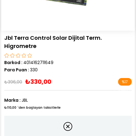
Jbl Terra Control Solar Dijital Term.
Higrometre
Barkod
:
4014162711649
Para Puan
:
330
₺330,00
₺396,00
%
17
İndirim
Marka
:
JBL
₺110,00
`den başlayan taksitlerle