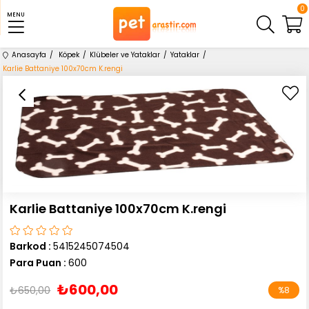
0
MENU
Anasayfa
Köpek
Klübeler ve Yataklar
Yataklar
Karlie Battaniye 100x70cm K.rengi
Karlie Battaniye 100x70cm K.rengi
Barkod
:
5415245074504
Para Puan
:
600
₺600,00
₺650,00
%
8
İndirim