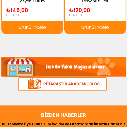
Losyonu 100 ml
Losyonu 50 ml
₺145,00
₺120,00
₺190,00
₺140,00
Ürünü İncele
Ürünü İncele
BIZDEN HABERLER
Bültenimize Üye Olun ! Tüm İndirim ve Fırsatlardan İlk Sizin Haberiniz