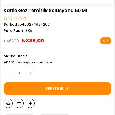
Karlie Göz Temizlik Solüsyonu 50 Ml
Barkod
:
5400274984207
Para Puan
:
385
₺385,00
₺462,00
%
17
İndirim
Marka
:
Karlie
₺128,33
`den başlayan taksitlerle