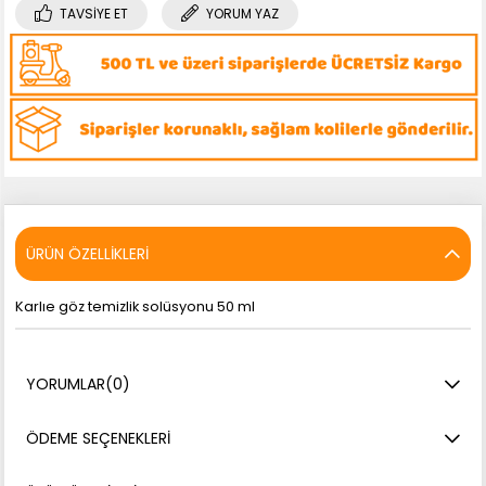
TAVSIYE ET
YORUM YAZ
ÜRÜN ÖZELLIKLERI
Karlıe göz temizlik solüsyonu 50 ml
YORUMLAR
(0)
ÖDEME SEÇENEKLERI