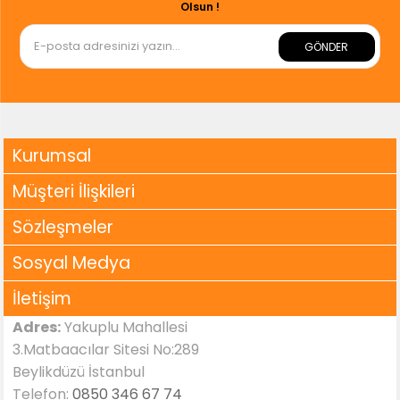
Olsun !
GÖNDER
Kurumsal
Müşteri İlişkileri
Sözleşmeler
Sosyal Medya
İletişim
Adres:
Yakuplu Mahallesi
3.Matbaacılar Sitesi No:289
Beylikdüzü İstanbul
Telefon:
0850 346 67 74