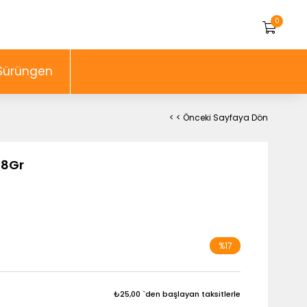
0
Sürüngen
< < Önceki Sayfaya Dön
 8Gr
%
17
İndirim
₺25,00
`den başlayan taksitlerle