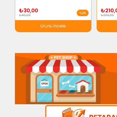
₺30,00
₺210,
%25
₺40,00
₺230,00
Ürünü İncele