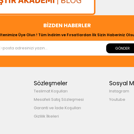
BIZDEN HABERLER
ltenimize Üye Olun ! Tüm İndirim ve Fırsatlardan İlk Sizin Haberiniz Olsu
GÖNDER
Sözleşmeler
Sosyal 
Teslimat Koşulları
Instagram
Mesafeli Satış Sözleşmesi
Youtube
Garanti ve İade Koşulları
Gizlilik İlkeleri