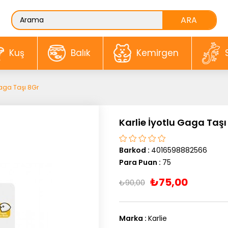
Kuş
Balık
Kemirgen
Gaga Taşı 8Gr
Karlie İyotlu Gaga Taşı
Barkod
:
4016598882566
Para Puan
:
75
₺75,00
₺90,00
Marka
:
Karlie