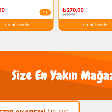
00
₺270,00
%9
₺300,00
Ürünü İncele
Ürünü İncele