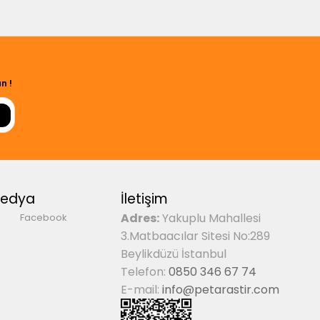
n !
Medya
İletişim
Adres:
Yakuplu Mahallesi
Facebook
3.Matbaacılar Sitesi No:289
Beylikdüzü İstanbul
Telefon:
0850 346 67 74
E-mail:
info@petarastir.com