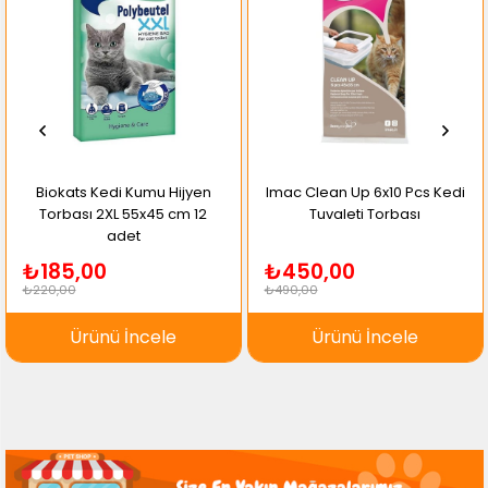
Biokats Kedi Kumu Hijyen
Imac Clean Up 6x10 Pcs Kedi
Torbası 2XL 55x45 cm 12
Tuvaleti Torbası
adet
₺185,00
₺450,00
₺220,00
₺490,00
Ürünü İncele
Ürünü İncele