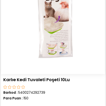
Karlıe Kedi Tuvaleti Poşeti 10Lu
Barkod
:
5400274292739
Para Puan
:
150