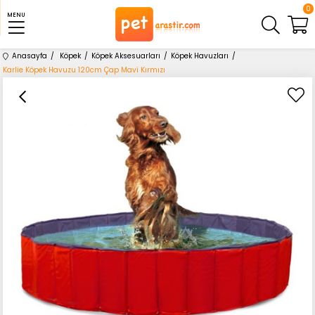
0
MENU
Anasayfa
Köpek
Köpek Aksesuarları
Köpek Havuzları
Karlie Köpek Havuzu 120cm Çap Mavi Kırmızı