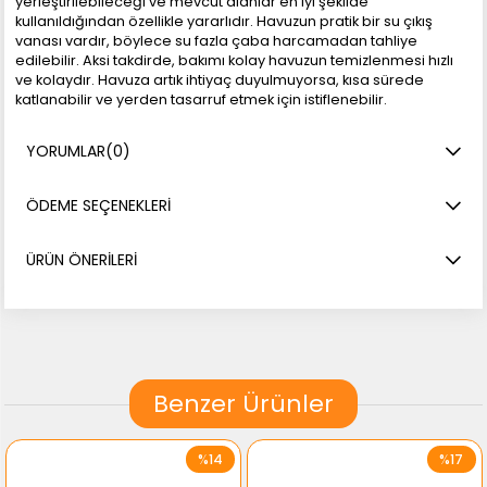
yerleştirilebileceği ve mevcut alanlar en iyi şekilde
kullanıldığından özellikle yararlıdır. Havuzun pratik bir su çıkış
vanası vardır, böylece su fazla çaba harcamadan tahliye
edilebilir. Aksi takdirde, bakımı kolay havuzun temizlenmesi hızlı
ve kolaydır. Havuza artık ihtiyaç duyulmuyorsa, kısa sürede
katlanabilir ve yerden tasarruf etmek için istiflenebilir.
Önemli: Havuzda oynamak her zaman sahibinin gözetiminde
yapılmalıdır. Köpeğin mümkün olduğunca patojenik bakterilere
YORUMLAR
(0)
maruz kalmaması için havuzun yanı sıra tüm oyuncakların temiz
tutulmasını sağlamalıdır. Hasarlı oyuncaklarla oynamak derhal
durdurulmalıdır. Havuzda geçirilen mutlu bir günün ardından
ÖDEME SEÇENEKLERI
köpek temiz su ile yıkanmalı ve ardından iyice kurutulmalıdır.
Kulaklara özellikle dikkat edilmelidir.
ÜRÜN ÖNERILERI
Benzer Ürünler
%14
%17