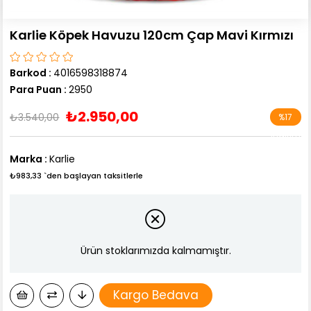
Karlie Köpek Havuzu 120cm Çap Mavi Kırmızı
Barkod
:
4016598318874
Para Puan
:
2950
₺2.950,00
₺3.540,00
%
17
İndirim
Marka
:
Karlie
₺983,33
`den başlayan taksitlerle
Ürün stoklarımızda kalmamıştır.
Kargo Bedava