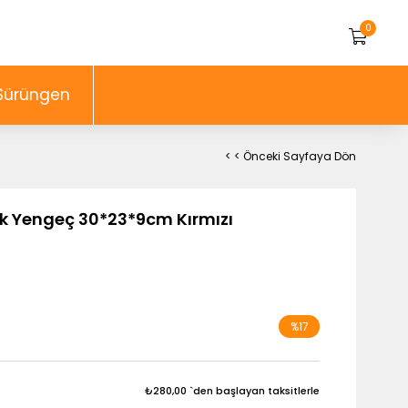
0
Sürüngen
< < Önceki Sayfaya Dön
k Yengeç 30*23*9cm Kırmızı
%
17
İndirim
₺280,00
`den başlayan taksitlerle