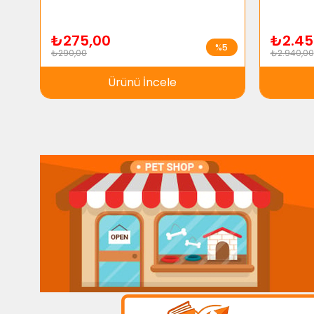
₺275,00
₺2.45
%5
₺290,00
₺2.940,00
Ürünü İncele