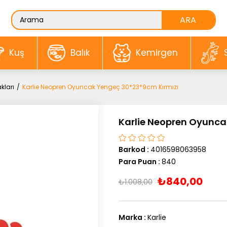
Kuş
Balık
Kemirgen
kları
Karlie Neopren Oyuncak Yengeç 30*23*9cm Kırmızı
Karlie Neopren Oyunca
Barkod
:
4016598063958
Para Puan
:
840
₺840,00
₺1.008,00
Marka
:
Karlie