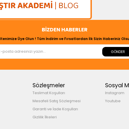
BIZDEN HABERLER
ltenimize Üye Olun ! Tüm İndirim ve Fırsatlardan İlk Sizin Haberiniz Olsu
GÖNDER
Sözleşmeler
Sosyal 
Teslimat Koşulları
Instagram
Mesafeli Satış Sözleşmesi
Youtube
Garanti ve İade Koşulları
Gizlilik İlkeleri