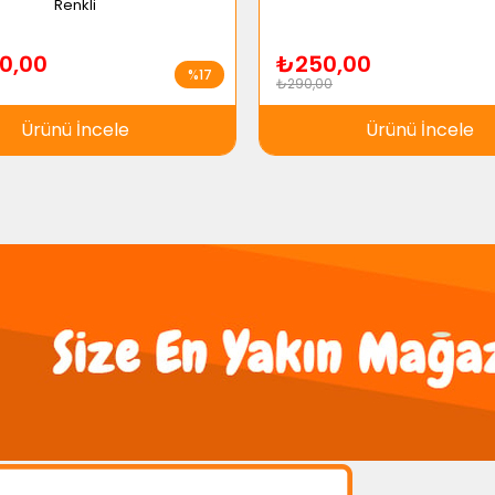
Renkli
0,00
₺250,00
%17
₺290,00
Ürünü İncele
Ürünü İncele