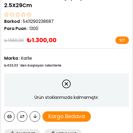
2.5X29Cm
Barkod
:
5411290238687
Para Puan
:
1300
₺1.300,00
₺1.560,00
%
17
İndirim
Marka
:
Karlie
₺433,33
`den başlayan taksitlerle
Ürün stoklarımızda kalmamıştır.
Kargo Bedava