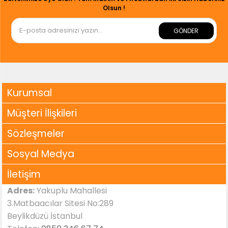
Olsun !
GÖNDER
Kurumsal
Müşteri İlişkileri
Sözleşmeler
Sosyal Medya
İletişim
Adres:
Yakuplu Mahallesi
3.Matbaacılar Sitesi No:289
Beylikdüzü İstanbul