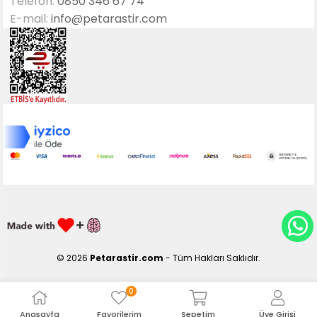
Telefon:
0850 346 67 74
E-mail:
info@petarastir.com
© 2026
Petarastir.com
- Tüm Hakları Saklıdır.
0
Anasayfa
Favorilerim
Sepetim
Üye Girişi