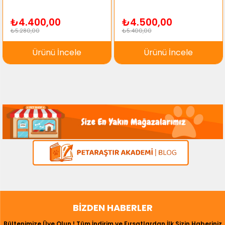
₺4.400,00
₺4.500,00
₺5.280,00
₺5.400,00
Ürünü İncele
Ürünü İncele
BIZDEN HABERLER
Bültenimize Üye Olun ! Tüm İndirim ve Fırsatlardan İlk Sizin Haberiniz