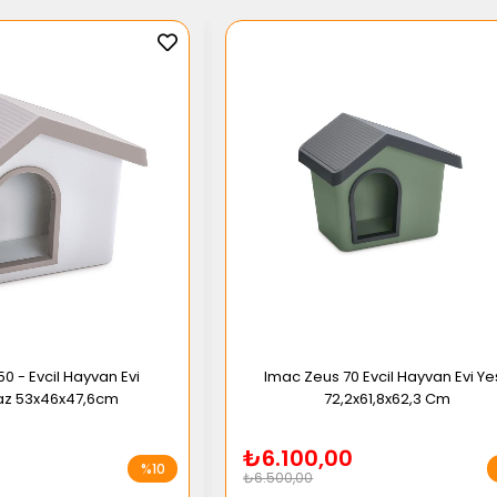
0 - Evcil Hayvan Evi
Imac Zeus 70 Evcil Hayvan Evi Yeş
az 53x46x47,6cm
72,2x61,8x62,3 Cm
₺6.100,00
%10
₺6.500,00