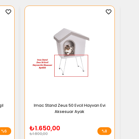
il
Imac Stand Zeus 50 Evcil Hayvan Evi
Aksesuar Ayak
₺1.650,00
%6
%8
₺1.800,00