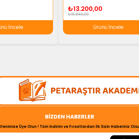
₺13.200,00
₺15.840,00
ünü İncele
Ürünü İncele
BIZDEN HABERLER
ltenimize Üye Olun ! Tüm İndirim ve Fırsatlardan İlk Sizin Haberiniz Olsu