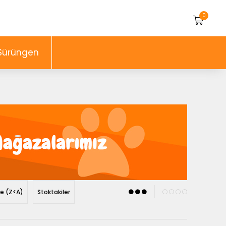
0
Sürüngen
re (Z<A)
Stoktakiler