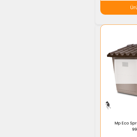
Ür
Mp Eco Spri
9