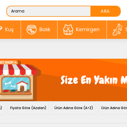
Kuş
Balık
Kemirgen
n)
Fiyata Göre (Azalan)
Ürün Adına Göre (A>Z)
Ürün Adına Gö