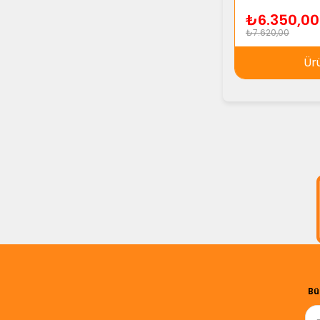
₺6.350,00
₺7.620,00
Ür
Bü