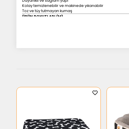
Dayanıklı ve sağlam yapı
Kolay temizlenebilir ve makinede yıkanabilir
Toz ve tüy tutmayan kumaş
ÜRÜN BOYUTLARI (M)
65 x 55 x 20 cm
ÜRÜN BOYUT SEÇENEKLERİ
S: 55 x 45 x 18 cm
M: 65 x 55 x 20 cm
L: 80 x 65 x 20 cm
M-PETS Warm Hug Yatak, köpeğinize konforlu, güvenli ve hi