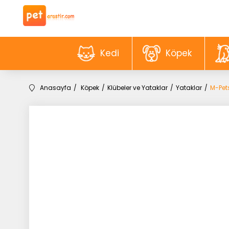
Kedi
Köpek
Anasayfa
Köpek
Klübeler ve Yataklar
Yataklar
M-Pet