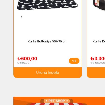
Karlie Battaniye 100x70 cm
Karlie 
₺600,00
₺3.30
%8
₺650,00
₺3.960,00
Ürünü İncele