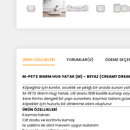
ÜRÜN ÖZELLIKLERI
YORUMLAR
(0)
ÖDEME SEÇEN
M-PETS WARM HUG YATAK (M) – BEYAZ (CREAMY DREA
Köpeğiniz için konfor, sıcaklık ve şıklığı bir arada sunan ya
M-PETS Warm Hug Yatak, cilt dostu fitilli kadife kumaşı sayes
kare formu dengeli bir yapı sunarken, kaymaz tabanı güvenli
köpekler için huzurlu bir dinlenme alanı oluşturur.
ÜRÜN ÖZELLİKLERİ
Kaymaz taban
Cilt dostu ve konforlu kumaş
Isı yalıtımı ile dört mevsim uygun kullanım