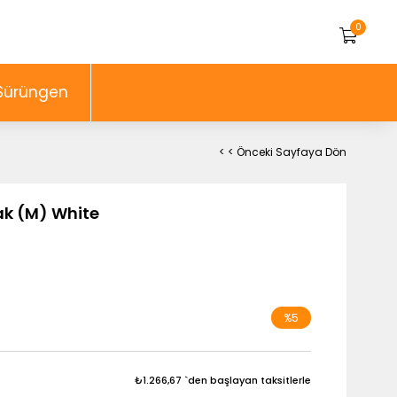
0
Sürüngen
< < Önceki Sayfaya Dön
k (M) White
%
5
İndirim
₺1.266,67
`den başlayan taksitlerle