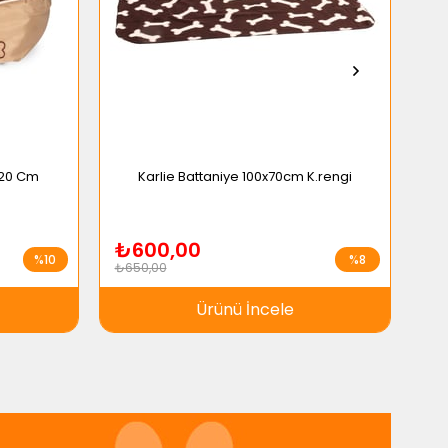
*20 Cm
Karlie Battaniye 100x70cm K.rengi
₺600,00
₺
%10
%8
₺650,00
₺9
Ürünü İncele