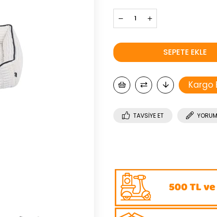
Kargo
TAVSIYE ET
YORUM