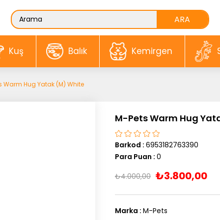
Kuş
Balık
Kemirgen
s Warm Hug Yatak (M) White
M-Pets Warm Hug Yata
Barkod
:
6953182763390
Para Puan
:
0
₺3.800,00
₺4.000,00
Marka
:
M-Pets