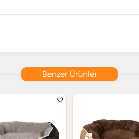
jyenik bir uyku deneyimi sunar.
Benzer Ürünler