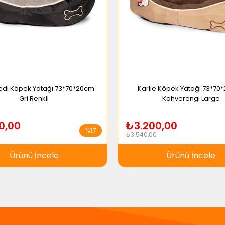
Kedi Köpek Yatağı 73*70*20cm
Karlie Köpek Yatağı 73*70
Gri Renkli
Kahverengi Large
0,00
₺3.200,00
%17
₺3.540,00
Ürünü İncele
Ürünü İncele