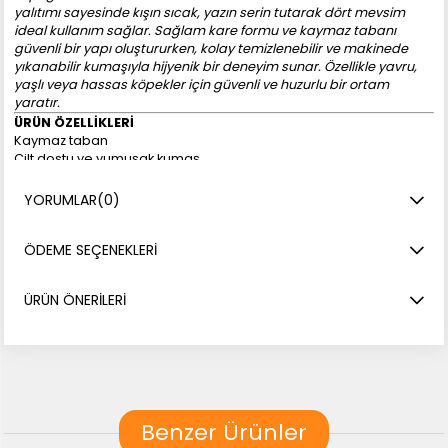
yalıtımı sayesinde kışın sıcak, yazın serin tutarak dört mevsim
ideal kullanım sağlar. Sağlam kare formu ve kaymaz tabanı
güvenli bir yapı oluştururken, kolay temizlenebilir ve makinede
yıkanabilir kumaşıyla hijyenik bir deneyim sunar. Özellikle yavru,
yaşlı veya hassas köpekler için güvenli ve huzurlu bir ortam
yaratır.
ÜRÜN ÖZELLİKLERİ
Kaymaz taban
Cilt dostu ve yumuşak kumaş
Isı yalıtımı ile her mevsime uygun
Dayanıklı ve dengeli yapı
YORUMLAR
(0)
Kolay temizlenebilir, makinede yıkanabilir
Toz ve tüy tutmayan özellik
ÖDEME SEÇENEKLERI
ÜRÜN BOYUTLARI (S)
55 x 45 x 18 cm
ÜRÜN BOYUT SEÇENEKLERİ
ÜRÜN ÖNERILERI
S: 55 x 45 x 18 cm
M: 65 x 55 x 20 cm
L: 80 x 65 x 20 cm
M-PETS Warm Hug Yatak, minik dostunuza konforlu, güvenli ve
huzurlu bir uyku alanı sunar.
Benzer Ürünler