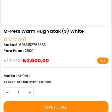
M-Pets Warm Hug Yatak (S) White
Barkod
:
6953182763383
Para Puan
:
2600
₺2.600,00
₺3.100,00
%
16
İndirim
Marka
:
M-Pets
₺866,67
`den başlayan taksitlerle