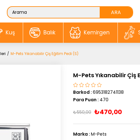
Kuş
Balık
Kemirgen
leri
M-Pets Yıkanabilir Çiş Eğitim Pedi (S)
M-Pets Yıkanabilir Çiş 
Barkod
:
6953182741138
Para Puan
:
470
₺470,00
₺550,00
Marka
:
M-Pets