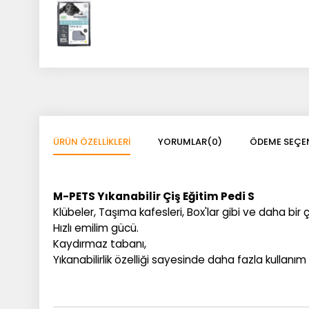
ÜRÜN ÖZELLIKLERI
YORUMLAR
(0)
ÖDEME SEÇEN
M-PETS Yıkanabilir Çiş Eğitim Pedi S
Klübeler, Taşıma kafesleri, Box'lar gibi ve daha bir 
Hızlı emilim gücü.
Kaydırmaz tabanı,
Yıkanabilirlik özelliği sayesinde daha fazla kullanı