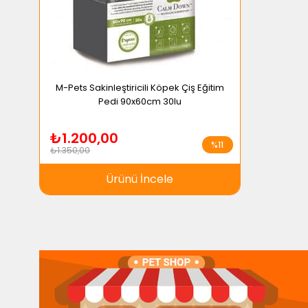
M-Pets Sakinleştiricili Köpek Çiş Eğitim
Pedi 90x60cm 30lu
₺1.200,00
%11
₺1.350,00
Ürünü İncele