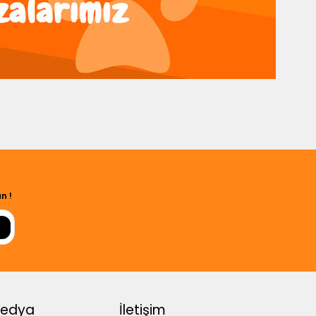
n !
Medya
İletişim