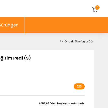
0
Sürüngen
< < Önceki Sayfaya Dön
Eğitim Pedi (S)
%
15
İndirim
₺156,67
`den başlayan taksitlerle